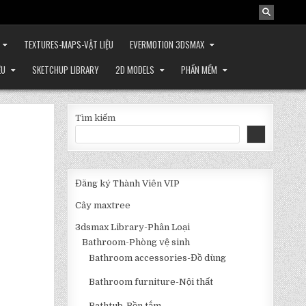
TEXTURES-MAPS-VẬT LIỆU
EVERMOTION 3DSMAX
ỆU
SKETCHUP LIBRARY
2D MODELS
PHẦN MỀM
Tìm kiếm
Đăng ký Thành Viên VIP
Cây maxtree
3dsmax Library-Phân Loại
Bathroom-Phòng vệ sinh
Bathroom accessories-Đồ dùng
Bathroom furniture-Nội thất
Bathtub-Bồn tắm