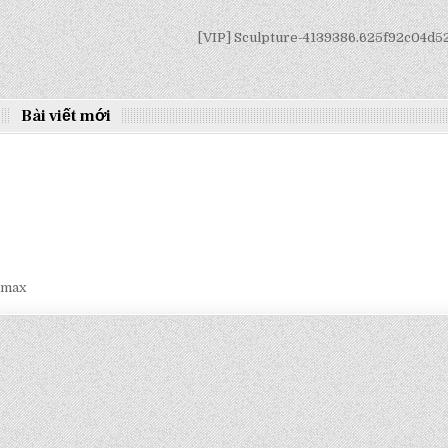
[VIP] Sculpture-4139386.625f92c04d
Bài viết mới
smax