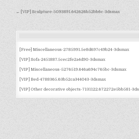
Điều
← [VIP] Sculpture-5093891.642626b52bb6c-3dsmax
hướng
bài
viết
[Free] Miscellaneous-2785991.5e8d697c49b24-3dsmax
[VIP] Sofa-2451887.5cec2fe2a4d90-3dsmax
[VIP] Miscellaneous-5276519.646a694c765bc-3dsmax
[VIP] Bed-4788365.63b52ca344043-3dsmax
[VIP] Other decorative objects-7131122.672272e5bb581-3d