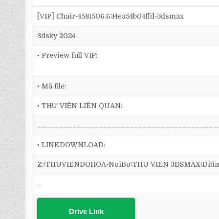
[VIP] Chair-4581506.634ea54b04ffd-3dsmax
3dsky 2024-
• Preview full VIP:
• Mã file:
• THƯ VIỆN LIÊN QUAN:
_________________________________________
• LINKDOWNLOAD:
Z:\THUVIENDOHOA-NoiBo\THU VIEN 3DSMAX\Ditim 3
–
Drive Link