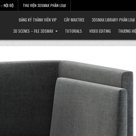
– NỘI BỘ
THƯ VIỆN 3DSMAX PHÂN LOẠI
ĐĂNG KÝ THÀNH VIÊN VIP
CÂY MAXTREE
3DSMAX LIBRARY-PHÂN LOẠI
3D SCENES – FILE 3DSMAX
TUTORIALS
VIDEO EDITING
THƯƠNG HI