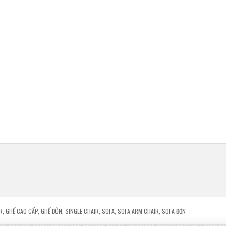
R
,
GHẾ CAO CẤP
,
GHẾ ĐÔN
,
SINGLE CHAIR
,
SOFA
,
SOFA ARM CHAIR
,
SOFA ĐƠN