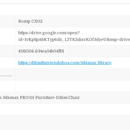
Romp CX02
https://drive.google.com/open?
id=1vKpSpAbKTyp6dx_LfTKIxksrKOf3dyeU&usp=drive
4581506.634ea54b04ffd
https://ditimthuviendohoa.com/3dsmax-library
_____
dsmax PRO\01-Furniture-Ditim\Chair