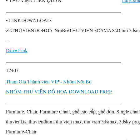
• THƯ VIỆN LIÊN QUAN:
https://
______________________________________________
• LINKDOWNLOAD:
Z:\THUVIENDOHOA-NoiBo\THU VIEN 3DSMAX\Ditim 3dsmax P
–
Drive Link
______________________________________________
12407
Tham Gia Thành viên VIP - Nhóm Nội Bộ
NHÓM THƯ VIỆN ĐỒ HỌA DOWNLOAD FREE
______________________________________________
Furniture, Chair, Furniture Chair, ghế cao cấp, ghế đơn, Single chair,
thuvienkts, thuvienditim, thu vien max, thư viện 3dsmax, 3dsky pro
Furniture-Chair