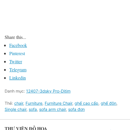
Share this...
Facebook
Pinterest
Twitter
Telegram
Linkedin
Danh mục:
12407-3dsky Pro-Ditim
Thẻ:
chair
,
Furniture
,
Furniture Chair
,
ghế cao cấp
,
ghế đôn
,
Single chair
,
sofa
,
sofa arm chair
,
sofa đơn
THƯ VIỆN ĐỒ HỌA