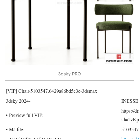
3dsky PRO
[VIP] Chair-5103547.6429a86bd5e3e-3dsmax
3dsky 2024-
INESSE
https://
• Preview full VIP:
id=1vKp
• Mã file:
5103547