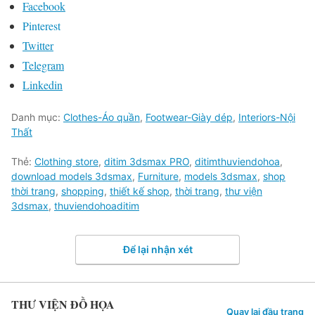
Facebook
Pinterest
Twitter
Telegram
Linkedin
Danh mục:
Clothes-Áo quần
,
Footwear-Giày dép
,
Interiors-Nội
Thất
Thẻ:
Clothing store
,
ditim 3dsmax PRO
,
ditimthuviendohoa
,
download models 3dsmax
,
Furniture
,
models 3dsmax
,
shop
thời trang
,
shopping
,
thiết kế shop
,
thời trang
,
thư viện
3dsmax
,
thuviendohoaditim
Để lại nhận xét
THƯ VIỆN ĐỒ HỌA
Quay lại đầu trang