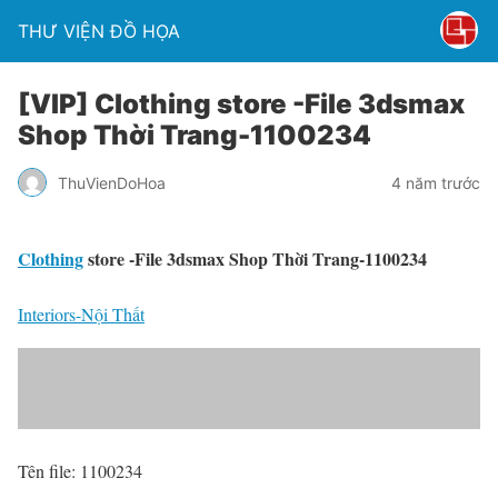
THƯ VIỆN ĐỒ HỌA
[VIP] Clothing store -File 3dsmax
Shop Thời Trang-1100234
ThuVienDoHoa
4 năm trước
Clothing
store -File 3dsmax Shop Thời Trang-1100234
Interiors-Nội Thất
Tên file: 1100234