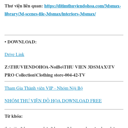
Thư viện liên quan:
https://ditimthuviendohoa.com/3dsmax-
library/3d-scenes-file-3dsmax/interiors-3dsmax/
• DOWNLOAD:
Drive Link
Z:\THUVIENDOHOA-NoiBo\THU VIEN 3DSMAX\TV
PRO Collection\Clothing store-004-42-TV
Tham Gia Thành viên VIP - Nhóm Nội Bộ
NHÓM THƯ VIỆN ĐỒ HỌA DOWNLOAD FREE
Từ khóa: