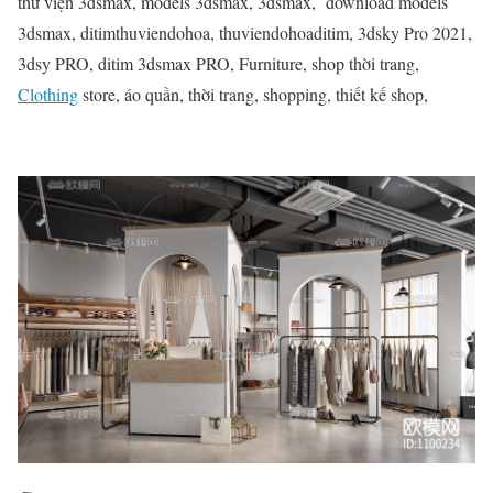
thư viện 3dsmax, models 3dsmax, 3dsmax, download models
3dsmax, ditimthuviendohoa, thuviendohoaditim, 3dsky Pro 2021,
3dsy PRO, ditim 3dsmax PRO, Furniture, shop thời trang,
Clothing
store, áo quần, thời trang, shopping, thiết kế shop,