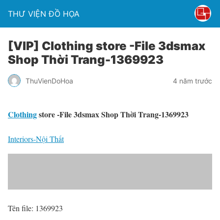
THƯ VIỆN ĐỒ HỌA
[VIP] Clothing store -File 3dsmax
Shop Thời Trang-1369923
ThuVienDoHoa
4 năm trước
Clothing
store -File 3dsmax Shop Thời Trang-1369923
Interiors-Nội Thất
Tên file: 1369923