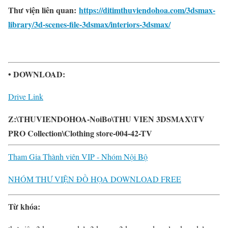
Thư viện liên quan:
https://ditimthuviendohoa.com/3dsmax-
library/3d-scenes-file-3dsmax/interiors-3dsmax/
• DOWNLOAD:
Drive Link
Z:\THUVIENDOHOA-NoiBo\THU VIEN 3DSMAX\TV
PRO Collection\Clothing store-004-42-TV
Tham Gia Thành viên VIP - Nhóm Nội Bộ
NHÓM THƯ VIỆN ĐỒ HỌA DOWNLOAD FREE
Từ khóa: