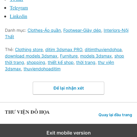
Telegram
Linkedin
Danh mục:
Clothes-Áo quần
,
Footwear-Giày dép
,
Interiors-Nội
Thất
Thẻ:
Clothing store
,
ditim 3dsmax PRO
,
ditimthuviendohoa
,
download models 3dsmax
,
Furniture
,
models 3dsmax
,
shop
thời trang
,
shopping
,
thiết kế shop
,
thời trang
,
thư viện
3dsmax
,
thuviendohoaditim
Để lại nhận xét
THƯ VIỆN ĐỒ HỌA
Quay lại đầu trang
Exit mobile version