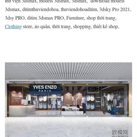
thư viện 3dsmax, models 3dsmax, 3dsmax, download models
3dsmax, ditimthuviendohoa, thuviendohoaditim, 3dsky Pro 2021,
3dsy PRO, ditim 3dsmax PRO, Furniture, shop thời trang,
Clothing
store, áo quần, thời trang, shopping, thiết kế shop,