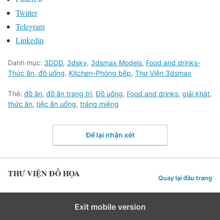
Twitter
Telegram
Linkedin
Danh mục:
3DDD
,
3dsky
,
3dsmax Models
,
Food and drinks-
Thức ăn, đồ uống
,
Kitchen-Phòng bếp
,
Thư Viện 3dsmax
Thẻ:
đồ ăn
,
đồ ăn trang trí
,
Đồ uống
,
Food and drinks
,
giải khát
,
thức ăn
,
tiệc ăn uống
,
tráng miệng
Để lại nhận xét
THƯ VIỆN ĐỒ HỌA
Quay lại đầu trang
Exit mobile version