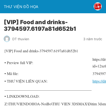
THƯ VIỆN ĐỒ HỌA
[VIP] Food and drinks-
3794597.6197a81d652b1
DT thuvien
3 năm trước
[VIP] Food and drinks-3794597.6197a81d652b1
https://
• Preview full VIP:
id=12x
• Mã file:
3794597
• THƯ VIỆN LIÊN QUAN:
https://
______________________________________________
• LINKDOWNLOAD:
Z:\THUVIENDOHOA-NoiBo\THU VIEN 3DSMAX\Ditim 3dsmax PR