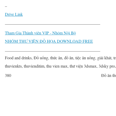
–
Drive Link
______________________________________________
Tham Gia Thành viên VIP - Nhóm Nội Bộ
NHÓM THƯ VIỆN ĐỒ HỌA DOWNLOAD FREE
______________________________________________
Food and drinks, Đồ uống, thức ăn, đồ ăn, tiệc ăn uống, giải khát, tr
thuvienkts, thuvienditim, thu vien max, thư viện 3dsmax, 3dsky pro
380
Đồ ăn th