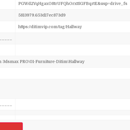
PGWd2YqHgaxO8trUFQhOrxtSGFBqrtE&usp=drive_fs
5813979.653d17ec873d9
https://ditimvip.com/tag/Hallway
_____
dsmax PRO\01-Furniture-Ditim\Hallway
_____