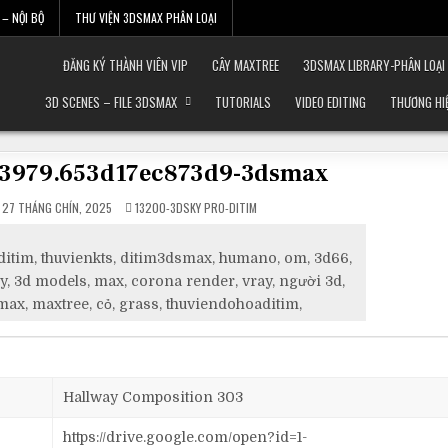
– NỘI BỘ
THƯ VIỆN 3DSMAX PHÂN LOẠI
ĐĂNG KÝ THÀNH VIÊN VIP
CÂY MAXTREE
3DSMAX LIBRARY-PHÂN LOẠI
3D SCENES – FILE 3DSMAX
TUTORIALS
VIDEO EDITING
THƯƠNG HI
813979.653d17ec873d9-3dsmax
POSTED
27 THÁNG CHÍN, 2025
13200-3DSKY PRO-DITIM
IN
nditim, thuvienkts, ditim3dsmax, humano, om, 3d66,
, 3d models, max, corona render, vray, người 3d,
max, maxtree, cỏ, grass, thuviendohoaditim,
Hallway Composition 303
https://drive.google.com/open?id=1-