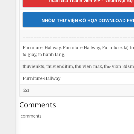
Tham Gia Thành viên VIP - Nhóm Nội Bộ
NHÓM THƯ VIỆN ĐỒ HỌA DOWNLOAD FR
_________________________________________
Furniture, Hallway, Furniture Hallway, Furniture, kệ tr
tủ giày, tủ hành lang,
thuvienkts, thuvienditim, thu vien max, thư viện 3dsm
Furniture-Hallway
521
Comments
comments