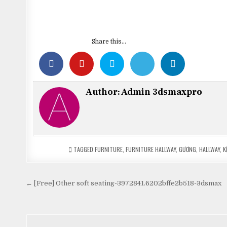
Share this...
Author:
Admin 3dsmaxpro
TAGGED
FURNITURE
,
FURNITURE HALLWAY
,
GƯƠNG
,
HALLWAY
,
K
Điều
← [Free] Other soft seating-3972841.6202bffe2b518-3dsmax
hướng
bài