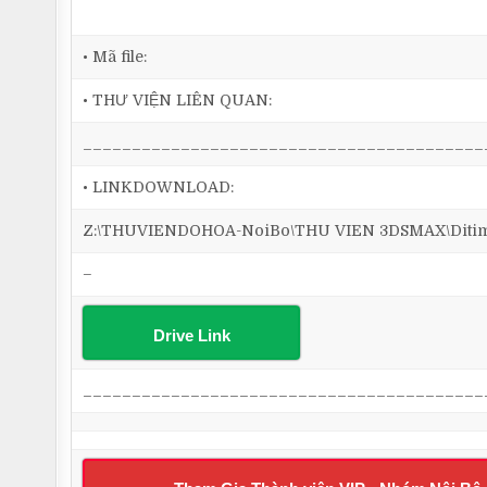
• Mã file:
• THƯ VIỆN LIÊN QUAN:
_________________________________________
• LINKDOWNLOAD:
Z:\THUVIENDOHOA-NoiBo\THU VIEN 3DSMAX\Ditim 3
–
Drive Link
_________________________________________