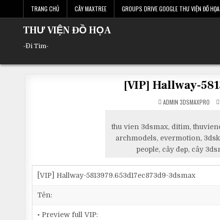
Skip
TRANG CHỦ
CÂY MAXTREE
GROUPS DRIVE GOOGLE THƯ VIỆN ĐỒ HỌA 
to
content
THƯ VIỆN ĐỒ HỌA
-Đi Tìm-
[VIP] Hallway-5
ADMIN 3DSMAXPRO
thu vien 3dsmax, ditim, thuvie
archmodels, evermotion, 3dsky
people, cây đẹp, cây 3ds
[VIP] Hallway-5813979.653d17ec873d9-3dsmax
Tên:
• Preview full VIP: