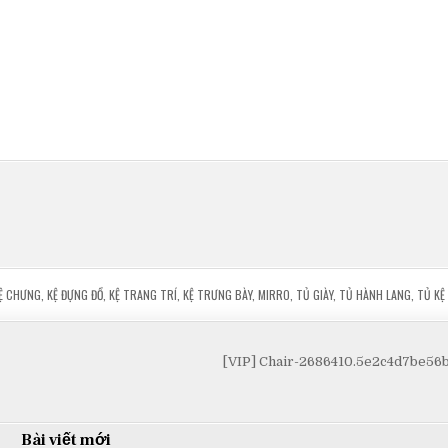
Ệ CHƯNG
,
KỆ ĐỰNG ĐỒ
,
KỆ TRANG TRÍ
,
KỆ TRƯNG BÀY
,
MIRRO
,
TỦ GIÀY
,
TỦ HÀNH LANG
,
TỦ KỆ
[VIP] Chair-2686410.5e2c4d7be5
Bài viết mới