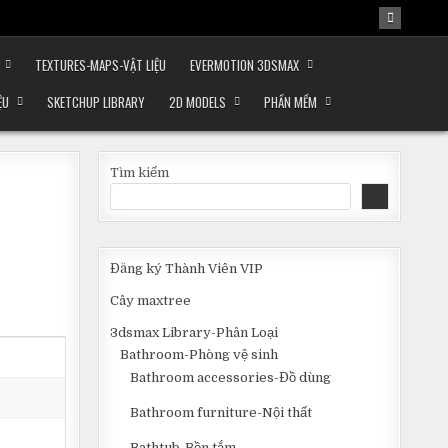
TEXTURES-MAPS-VẬT LIỆU
EVERMOTION 3DSMAX
ỆU
SKETCHUP LIBRARY
2D MODELS
PHẦN MỀM
Tìm kiếm
Đăng ký Thành Viên VIP
Cây maxtree
3dsmax Library-Phân Loại
Bathroom-Phòng vệ sinh
Bathroom accessories-Đồ dùng
Bathroom furniture-Nội thất
Bathtub-Bồn tắm