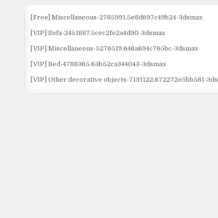
viết
[Free] Miscellaneous-2785991.5e8d697c49b24-3dsmax
[VIP] Sofa-2451887.5cec2fe2a4d90-3dsmax
[VIP] Miscellaneous-5276519.646a694c765bc-3dsmax
[VIP] Bed-4788365.63b52ca344043-3dsmax
[VIP] Other decorative objects-7131122.672272e5bb581-3d