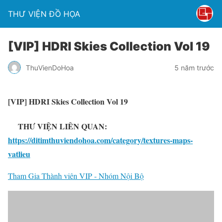
THƯ VIỆN ĐỒ HỌA
[VIP] HDRI Skies Collection Vol 19
ThuVienDoHoa
5 năm trước
[VIP] HDRI Skies Collection Vol 19
THƯ VIỆN LIÊN QUAN:
https://ditimthuviendohoa.com/category/textures-maps-
vatlieu
Tham Gia Thành viên VIP - Nhóm Nội Bộ