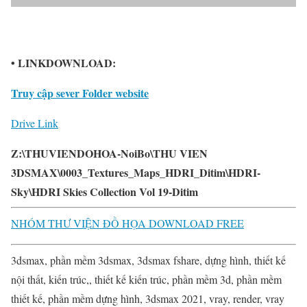
• LINKDOWNLOAD:
Truy cập sever Folder website
Drive Link
Z:\THUVIENDOHOA-NoiBo\THU VIEN
3DSMAX\0003_Textures_Maps_HDRI_Ditim\HDRI-
Sky\HDRI Skies Collection Vol 19-Ditim
NHÓM THƯ VIỆN ĐỒ HỌA DOWNLOAD FREE
3dsmax, phần mềm 3dsmax, 3dsmax fshare, dựng hình, thiết kế
nội thất, kiến trúc,, thiết kế kiến trúc, phần mềm 3d, phần mềm
thiết kế, phần mềm dựng hình, 3dsmax 2021, vray, render, vray