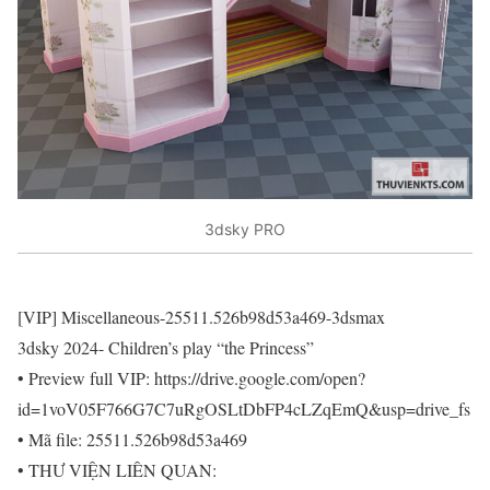
3dsky PRO
[VIP] Miscellaneous-25511.526b98d53a469-3dsmax
3dsky 2024- Children’s play “the Princess”
• Preview full VIP: https://drive.google.com/open?
id=1voV05F766G7C7uRgOSLtDbFP4cLZqEmQ&usp=drive_fs
• Mã file: 25511.526b98d53a469
• THƯ VIỆN LIÊN QUAN: