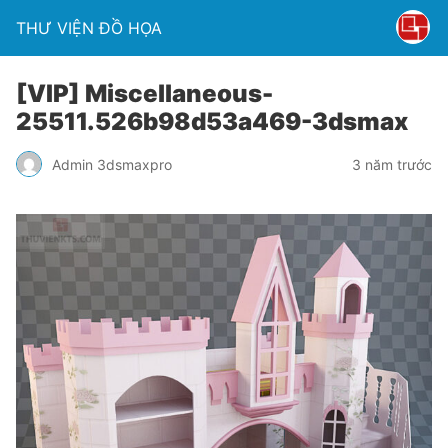
THƯ VIỆN ĐỒ HỌA
[VIP] Miscellaneous-
25511.526b98d53a469-3dsmax
Admin 3dsmaxpro
3 năm trước