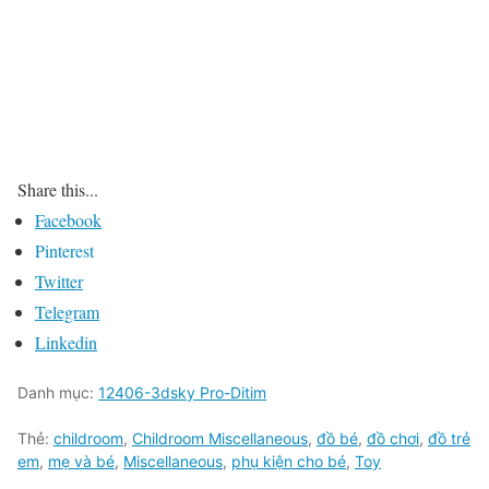
Share this...
Facebook
Pinterest
Twitter
Telegram
Linkedin
Danh mục:
12406-3dsky Pro-Ditim
Thẻ:
childroom
,
Childroom Miscellaneous
,
đồ bé
,
đồ chơi
,
đồ trẻ
em
,
mẹ và bé
,
Miscellaneous
,
phụ kiện cho bé
,
Toy