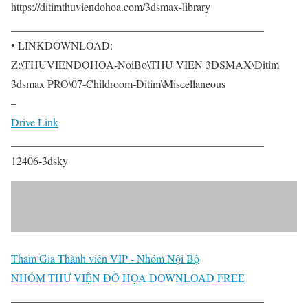
https://ditimthuviendohoa.com/3dsmax-library
______________________________________________
• LINKDOWNLOAD:
Z:\THUVIENDOHOA-NoiBo\THU VIEN 3DSMAX\Ditim
3dsmax PRO\07-Childroom-Ditim\Miscellaneous
–
Drive Link
______________________________________________
12406-3dsky
Tham Gia Thành viên VIP - Nhóm Nội Bộ
NHÓM THƯ VIỆN ĐỒ HỌA DOWNLOAD FREE
______________________________________________