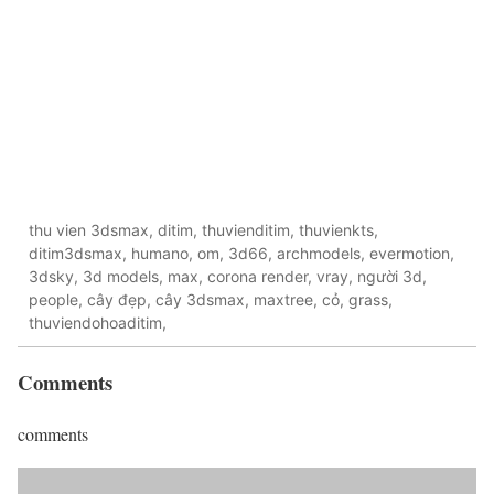
thu vien 3dsmax, ditim, thuvienditim, thuvienkts,
ditim3dsmax, humano, om, 3d66, archmodels, evermotion,
3dsky, 3d models, max, corona render, vray, người 3d,
people, cây đẹp, cây 3dsmax, maxtree, cỏ, grass,
thuviendohoaditim,
Comments
comments