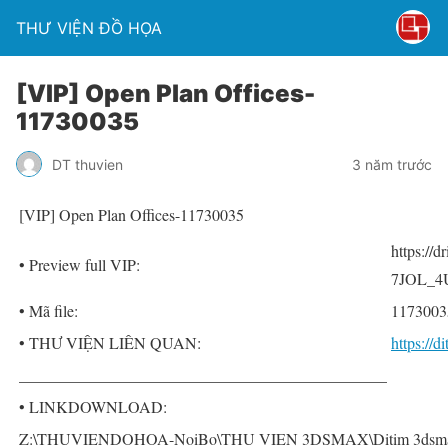
THƯ VIỆN ĐỒ HỌA
[VIP] Open Plan Offices-
11730035
DT thuvien
3 năm trước
[VIP] Open Plan Offices-11730035
https:/
• Preview full VIP:
7JOL_4U
• Mã file:
1173003
• THƯ VIỆN LIÊN QUAN:
https://
______________________________________________
• LINKDOWNLOAD:
Z:\THUVIENDOHOA-NoiBo\THU VIEN 3DSMAX\Ditim 3dsmax PR