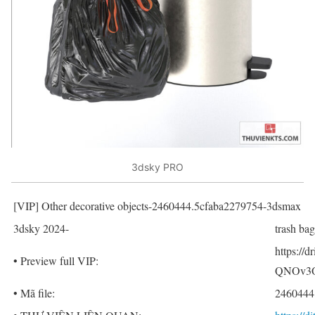
3dsky PRO
[VIP] Other decorative objects-2460444.5cfaba2279754-3dsmax
3dsky 2024-
trash ba
https:/
• Preview full VIP:
QNOv3O
• Mã file:
2460444