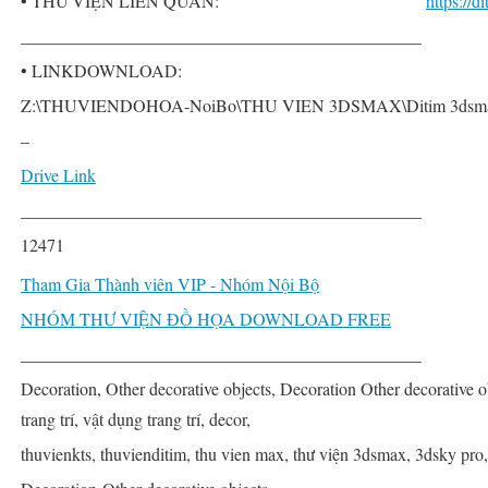
• THƯ VIỆN LIÊN QUAN:
https://
______________________________________________
• LINKDOWNLOAD:
Z:\THUVIENDOHOA-NoiBo\THU VIEN 3DSMAX\Ditim 3dsmax PRO\
–
Drive Link
______________________________________________
12471
Tham Gia Thành viên VIP - Nhóm Nội Bộ
NHÓM THƯ VIỆN ĐỒ HỌA DOWNLOAD FREE
______________________________________________
Decoration, Other decorative objects, Decoration Other decorative ob
trang trí, vật dụng trang trí, decor,
thuvienkts, thuvienditim, thu vien max, thư viện 3dsmax, 3dsky pro,