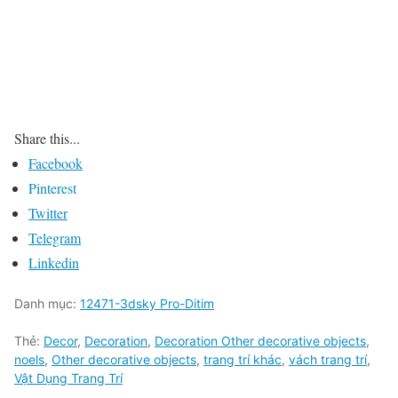
Share this...
Facebook
Pinterest
Twitter
Telegram
Linkedin
Danh mục:
12471-3dsky Pro-Ditim
Thẻ:
Decor
,
Decoration
,
Decoration Other decorative objects
,
noels
,
Other decorative objects
,
trang trí khác
,
vách trang trí
,
Vật Dụng Trang Trí