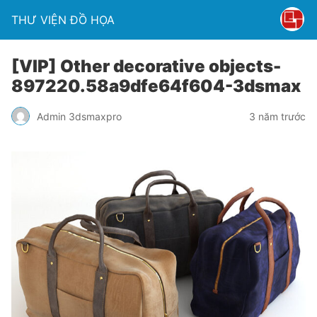
THƯ VIỆN ĐỒ HỌA
[VIP] Other decorative objects-
897220.58a9dfe64f604-3dsmax
Admin 3dsmaxpro
3 năm trước