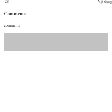
28
Vật dụng 
Comments
comments