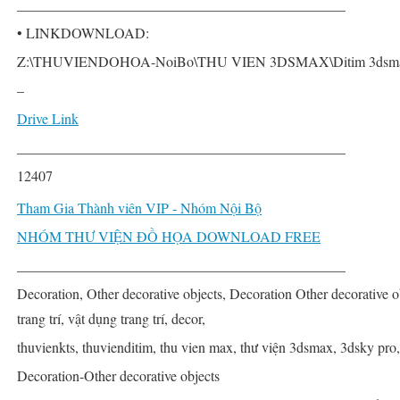
______________________________________________
• LINKDOWNLOAD:
Z:\THUVIENDOHOA-NoiBo\THU VIEN 3DSMAX\Ditim 3dsmax PRO\
–
Drive Link
______________________________________________
12407
Tham Gia Thành viên VIP - Nhóm Nội Bộ
NHÓM THƯ VIỆN ĐỒ HỌA DOWNLOAD FREE
______________________________________________
Decoration, Other decorative objects, Decoration Other decorative ob
trang trí, vật dụng trang trí, decor,
thuvienkts, thuvienditim, thu vien max, thư viện 3dsmax, 3dsky pro
Decoration-Other decorative objects