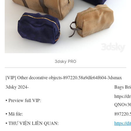
3dsky PRO
[VIP] Other decorative objects-897220.58a9dfe64f604-3dsmax
3dsky 2024-
Bags Bri
https:/
• Preview full VIP:
QNOv3O
• Mã file:
897220.
• THƯ VIỆN LIÊN QUAN:
https://