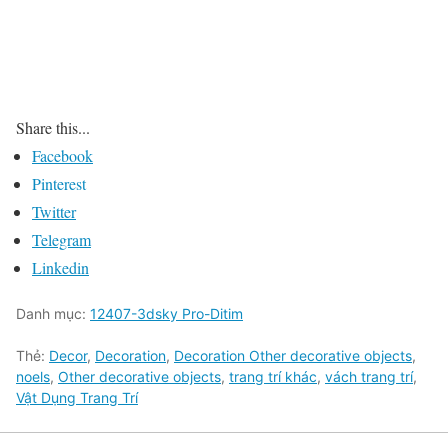
Share this...
Facebook
Pinterest
Twitter
Telegram
Linkedin
Danh mục:
12407-3dsky Pro-Ditim
Thẻ:
Decor
,
Decoration
,
Decoration Other decorative objects
,
noels
,
Other decorative objects
,
trang trí khác
,
vách trang trí
,
Vật Dụng Trang Trí