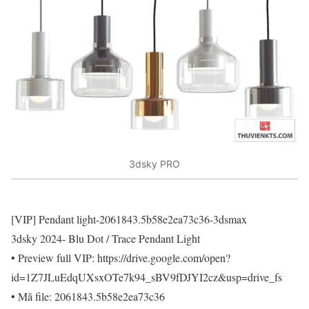
3dsky PRO
[VIP] Pendant light-2061843.5b58e2ea73c36-3dsmax
3dsky 2024- Blu Dot / Trace Pendant Light
• Preview full VIP: https://drive.google.com/open?
id=1Z7JLuEdqUXsxOTe7k94_sBV9fDJYI2cz&usp=drive_fs
• Mã file: 2061843.5b58e2ea73c36