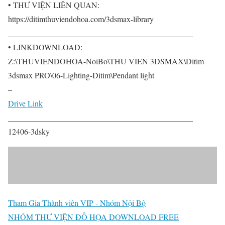
• THƯ VIỆN LIÊN QUAN:
https://ditimthuviendohoa.com/3dsmax-library
______________________________________________
• LINKDOWNLOAD:
Z:\THUVIENDOHOA-NoiBo\THU VIEN 3DSMAX\Ditim
3dsmax PRO\06-Lighting-Ditim\Pendant light
–
Drive Link
______________________________________________
12406-3dsky
Tham Gia Thành viên VIP - Nhóm Nội Bộ
NHÓM THƯ VIỆN ĐỒ HỌA DOWNLOAD FREE