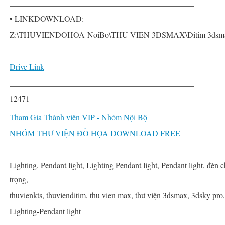
______________________________________________
• LINKDOWNLOAD:
Z:\THUVIENDOHOA-NoiBo\THU VIEN 3DSMAX\Ditim 3dsmax PR
–
Drive Link
______________________________________________
12471
Tham Gia Thành viên VIP - Nhóm Nội Bộ
NHÓM THƯ VIỆN ĐỒ HỌA DOWNLOAD FREE
______________________________________________
Lighting, Pendant light, Lighting Pendant light, Pendant light, đèn
trọng,
thuvienkts, thuvienditim, thu vien max, thư viện 3dsmax, 3dsky pro,
Lighting-Pendant light