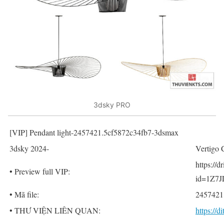
3dsky PRO
[VIP] Pendant light-2457421.5cf5872c34fb7-3dsmax
3dsky 2024-
Vertigo 
https://
• Preview full VIP:
id=1Z7J
• Mã file:
2457421
• THƯ VIỆN LIÊN QUAN:
https://