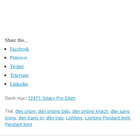
Share this...
Facebook
Pinterest
Twitter
Telegram
Linkedin
Danh mục:
12471-3dsky Pro-Ditim
Thẻ:
đèn chùm
,
đèn phòng bếp
,
đèn phòng khách
,
đèn sang
trọng
,
đèn trang trí
,
đèn treo
,
Lighting
,
Lighting Pendant light
,
Pendant light