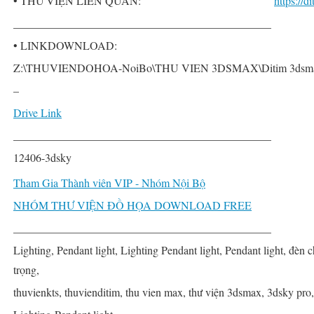
• THƯ VIỆN LIÊN QUAN:
https://
______________________________________________
• LINKDOWNLOAD:
Z:\THUVIENDOHOA-NoiBo\THU VIEN 3DSMAX\Ditim 3dsmax PR
–
Drive Link
______________________________________________
12406-3dsky
Tham Gia Thành viên VIP - Nhóm Nội Bộ
NHÓM THƯ VIỆN ĐỒ HỌA DOWNLOAD FREE
______________________________________________
Lighting, Pendant light, Lighting Pendant light, Pendant light, đèn
trọng,
thuvienkts, thuvienditim, thu vien max, thư viện 3dsmax, 3dsky pro