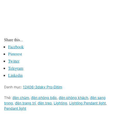
Share this...
Facebook
Pinterest
Twitter
Telegram
Linkedin
Danh mục:
12406-3dsky Pro-Ditim
Thẻ:
đèn chùm
,
đèn phòng bếp
,
đèn phòng khách
,
đèn sang
trọng
,
đèn trang trí
,
đèn treo
,
Lighting
,
Lighting Pendant light
,
Pendant light