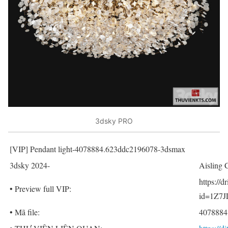
3dsky PRO
[VIP] Pendant light-4078884.623ddc2196078-3dsmax
3dsky 2024-
Aisling 
https://
• Preview full VIP:
id=1Z7J
• Mã file:
4078884