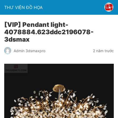
THƯ VIỆN ĐỒ HỌA
[VIP] Pendant light-
4078884.623ddc2196078-
3dsmax
Admin 3dsmaxpro
2 năm trước