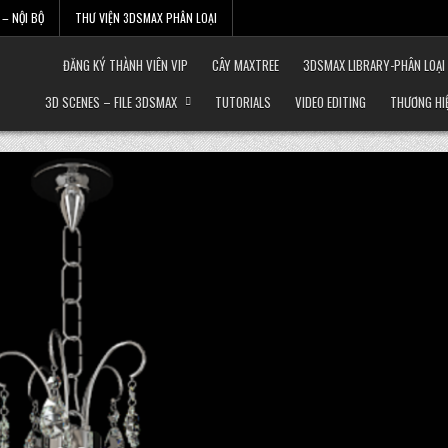
– NỘI BỘ
THƯ VIỆN 3DSMAX PHÂN LOẠI
ĐĂNG KÝ THÀNH VIÊN VIP
CÂY MAXTREE
3DSMAX LIBRARY-PHÂN LOẠI
3D SCENES – FILE 3DSMAX
TUTORIALS
VIDEO EDITING
THƯƠNG HI