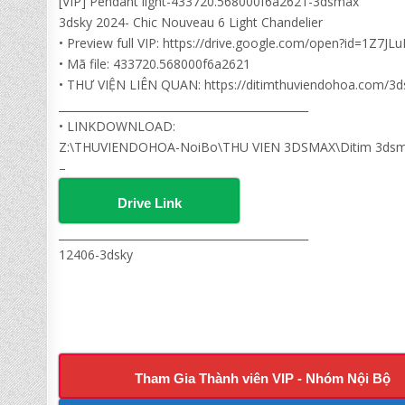
[VIP] Pendant light-433720.568000f6a2621-3dsmax
3dsky 2024- Chic Nouveau 6 Light Chandelier
• Preview full VIP: https://drive.google.com/open?id=1Z
• Mã file: 433720.568000f6a2621
• THƯ VIỆN LIÊN QUAN: https://ditimthuviendohoa.com/3d
______________________________________________
• LINKDOWNLOAD:
Z:\THUVIENDOHOA-NoiBo\THU VIEN 3DSMAX\Ditim 3dsmax 
–
Drive Link
______________________________________________
12406-3dsky
Tham Gia Thành viên VIP - Nhóm Nội Bộ