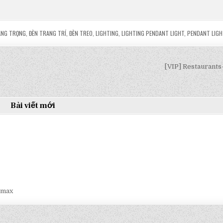
ANG TRỌNG
,
ĐÈN TRANG TRÍ
,
ĐÈN TREO
,
LIGHTING
,
LIGHTING PENDANT LIGHT
,
PENDANT LIGH
[VIP] Restaurant
Bài viết mới
smax