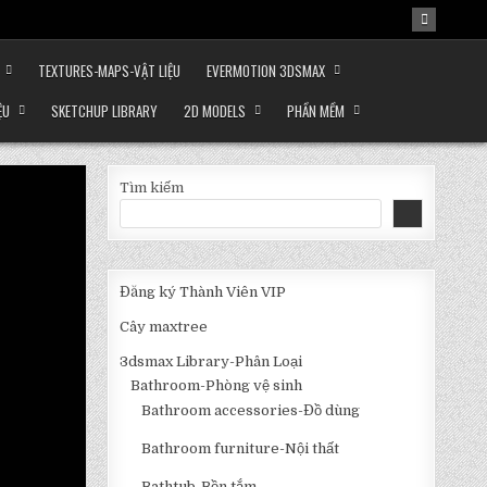
TEXTURES-MAPS-VẬT LIỆU
EVERMOTION 3DSMAX
ỆU
SKETCHUP LIBRARY
2D MODELS
PHẦN MỀM
Tìm kiếm
Đăng ký Thành Viên VIP
Cây maxtree
3dsmax Library-Phân Loại
Bathroom-Phòng vệ sinh
Bathroom accessories-Đồ dùng
Bathroom furniture-Nội thất
Bathtub-Bồn tắm