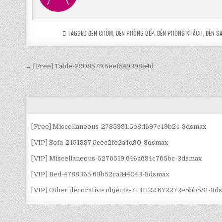
TAGGED
ĐÈN CHÙM
,
ĐÈN PHÒNG BẾP
,
ĐÈN PHÒNG KHÁCH
,
ĐÈN S
Điều
← [Free] Table-2908579.5eef549398e4d
hướng
bài
viết
[Free] Miscellaneous-2785991.5e8d697c49b24-3dsmax
[VIP] Sofa-2451887.5cec2fe2a4d90-3dsmax
[VIP] Miscellaneous-5276519.646a694c765bc-3dsmax
[VIP] Bed-4788365.63b52ca344043-3dsmax
[VIP] Other decorative objects-7131122.672272e5bb581-3d