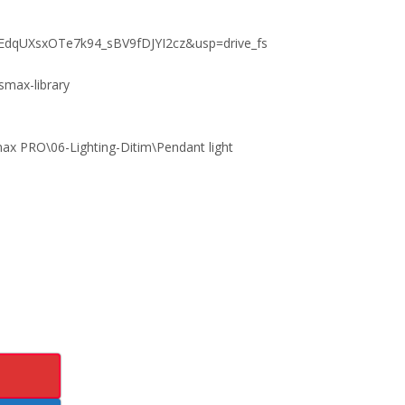
7JLuEdqUXsxOTe7k94_sBV9fDJYI2cz&usp=drive_fs
smax-library
PRO\06-Lighting-Ditim\Pendant light