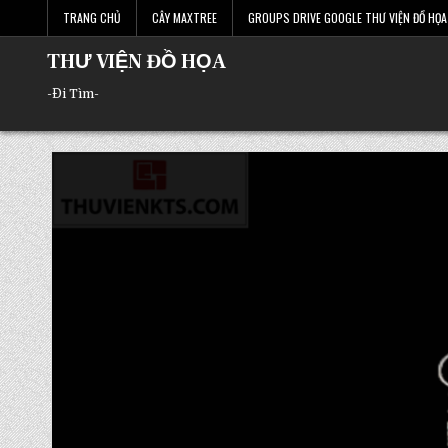
Skip
TRANG CHỦ
CÂY MAXTREE
GROUPS DRIVE GOOGLE THƯ VIỆN ĐỒ HỌA 
to
content
THƯ VIỆN ĐỒ HỌA
-Đi Tìm-