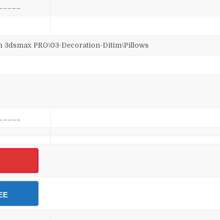
_____
dsmax PRO\03-Decoration-Ditim\Pillows
_____
EE
_____