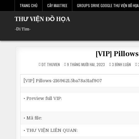
Skip
TRANG CHỦ
CÂY MAXTREE
GROUPS DRIVE GOOGLE THƯ VIỆN ĐỒ HỌA 
to
content
THƯ VIỆN ĐỒ HỌA
-Đi Tìm-
[VIP] Pillo
Ở
DT THUVIEN
9 THÁNG MƯỜI HAI, 2023
3 BÌNH LUẬN
[VIP]
PILL
2169
[VIP] Pillows-2169621.5ba78a31af907
• Preview full VIP:
• Mã file:
• THƯ VIỆN LIÊN QUAN: