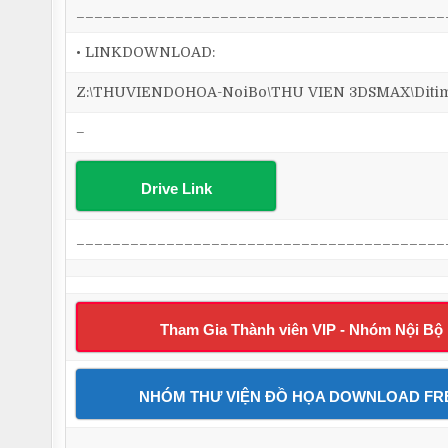
_________________________________________
• LINKDOWNLOAD:
Z:\THUVIENDOHOA-NoiBo\THU VIEN 3DSMAX\Ditim 3
–
Drive Link
_________________________________________
Tham Gia Thành viên VIP - Nhóm Nội Bộ
NHÓM THƯ VIỆN ĐỒ HỌA DOWNLOAD FR
_________________________________________