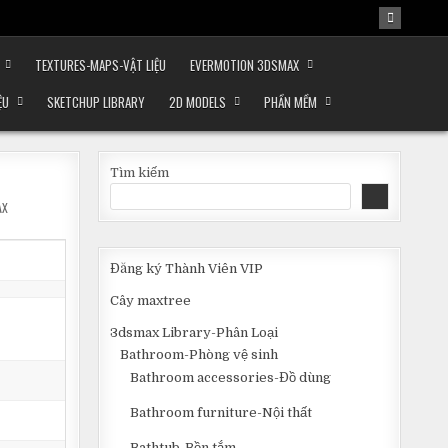
TEXTURES-MAPS-VẬT LIỆU
EVERMOTION 3DSMAX
ỆU
SKETCHUP LIBRARY
2D MODELS
PHẦN MỀM
Tìm kiếm
AX
Đăng ký Thành Viên VIP
Cây maxtree
3dsmax Library-Phân Loại
Bathroom-Phòng vệ sinh
Bathroom accessories-Đồ dùng
Bathroom furniture-Nội thất
Bathtub-Bồn tắm