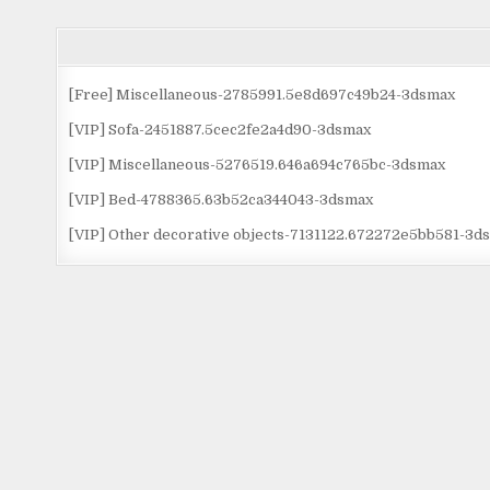
[Free] Miscellaneous-2785991.5e8d697c49b24-3dsmax
[VIP] Sofa-2451887.5cec2fe2a4d90-3dsmax
[VIP] Miscellaneous-5276519.646a694c765bc-3dsmax
[VIP] Bed-4788365.63b52ca344043-3dsmax
[VIP] Other decorative objects-7131122.672272e5bb581-3d