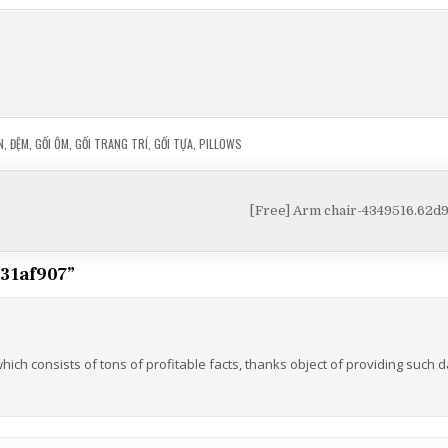
N
,
ĐỆM
,
GỐI ÔM
,
GỐI TRANG TRÍ
,
GỐI TỰA
,
PILLOWS
[Free] Arm chair-4349516.62d
a31af907
”
 which consists of tons of profitable facts, thanks object of providing such d