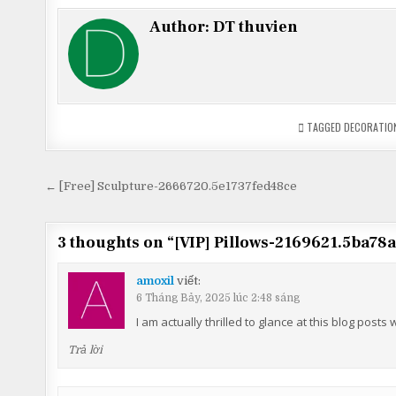
Author:
DT thuvien
TAGGED
DECORATIO
Điều
← [Free] Sculpture-2666720.5e1737fed48ce
hướng
bài
3 thoughts on “
[VIP] Pillows-2169621.5ba78
viết
amoxil
viết:
6 Tháng Bảy, 2025 lúc 2:48 sáng
I am actually thrilled to glance at this blog posts
Trả lời