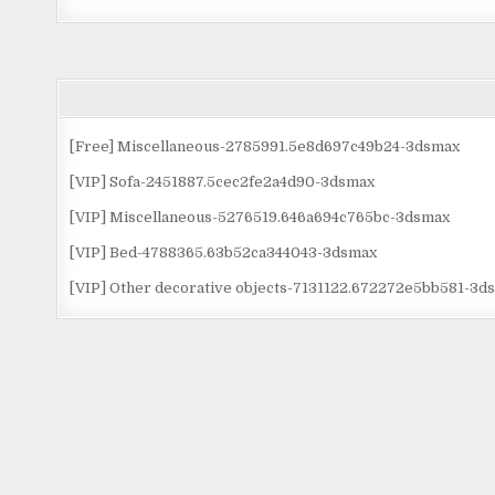
[Free] Miscellaneous-2785991.5e8d697c49b24-3dsmax
[VIP] Sofa-2451887.5cec2fe2a4d90-3dsmax
[VIP] Miscellaneous-5276519.646a694c765bc-3dsmax
[VIP] Bed-4788365.63b52ca344043-3dsmax
[VIP] Other decorative objects-7131122.672272e5bb581-3d