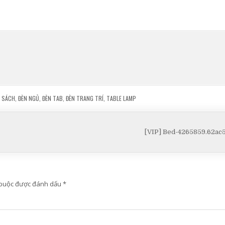
C SÁCH
,
ĐÈN NGỦ
,
ĐÈN TAB
,
ĐÈN TRANG TRÍ
,
TABLE LAMP
[VIP] Bed-4265859.62a
 buộc được đánh dấu
*