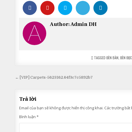
Author:
Admin DH
TAGGED
ĐÈN BÀN
,
ĐÈN ĐỌ
Điều
← [VIP] Carpets-5623162.64f3c7c5892b7
hướng
bài
Trả lời
viết
Email của bạn sẽ không được hiển thị công khai.
Các trường bắt
Bình luận
*