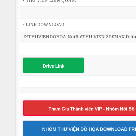
• THƯ VIỆN LIÊN QUAN:
_________________________________________
• LINKDOWNLOAD:
Z:\THUVIENDOHOA-NoiBo\THU VIEN 3DSMAX\Ditim 3
–
Drive Link
_________________________________________
Tham Gia Thành viên VIP - Nhóm Nội Bộ
NHÓM THƯ VIỆN ĐỒ HỌA DOWNLOAD FR