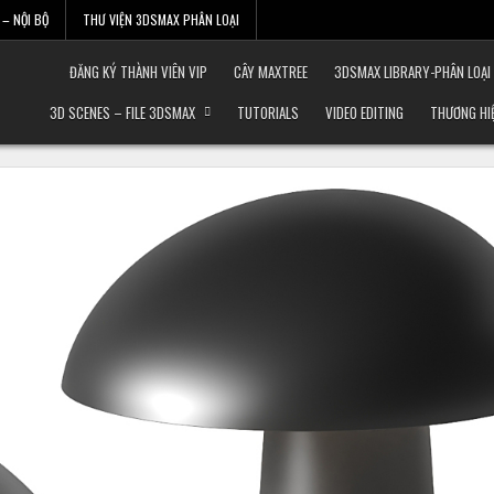
– NỘI BỘ
THƯ VIỆN 3DSMAX PHÂN LOẠI
ĐĂNG KÝ THÀNH VIÊN VIP
CÂY MAXTREE
3DSMAX LIBRARY-PHÂN LOẠI
3D SCENES – FILE 3DSMAX
TUTORIALS
VIDEO EDITING
THƯƠNG HI