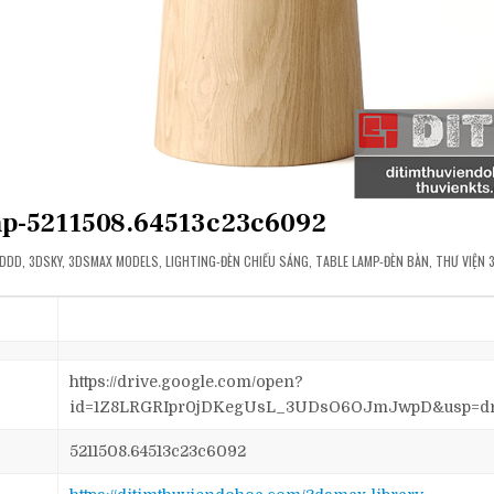
amp-5211508.64513c23c6092
OSTED
DDD
,
3DSKY
,
3DSMAX MODELS
,
LIGHTING-ĐÈN CHIẾU SÁNG
,
TABLE LAMP-ĐÈN BÀN
,
THƯ VIỆN 
N
08.64513C23C6092
https://drive.google.com/open?
id=1Z8LRGRIpr0jDKegUsL_3UDsO6OJmJwpD&usp=dr
5211508.64513c23c6092