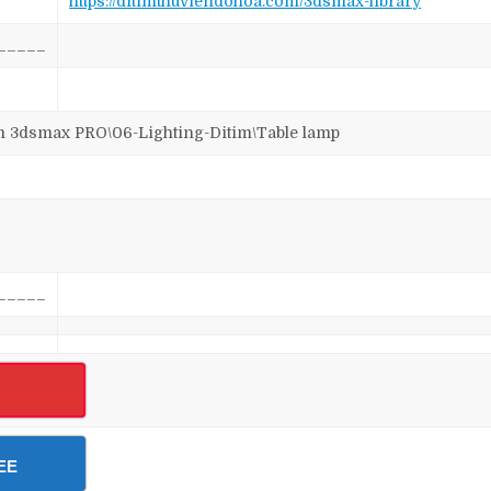
https://ditimthuviendohoa.com/3dsmax-library
_____
dsmax PRO\06-Lighting-Ditim\Table lamp
_____
EE