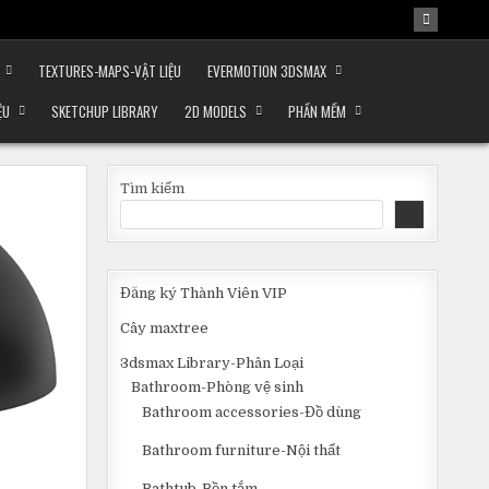
TEXTURES-MAPS-VẬT LIỆU
EVERMOTION 3DSMAX
ỆU
SKETCHUP LIBRARY
2D MODELS
PHẦN MỀM
Tìm kiếm
Đăng ký Thành Viên VIP
Cây maxtree
3dsmax Library-Phân Loại
Bathroom-Phòng vệ sinh
Bathroom accessories-Đồ dùng
Bathroom furniture-Nội thất
Bathtub-Bồn tắm