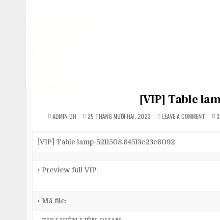
[VIP] Table l
ON
P
ADMIN DH
25 THÁNG MƯỜI HAI, 2023
LEAVE A COMMENT
3
[VIP]
I
TABLE
LAMP-
52115
[VIP] Table lamp-5211508.64513c23c6092
• Preview full VIP:
• Mã file: