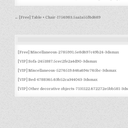
Điều
← [Free] Table + Chair-1756983.5aa1a55f6d689
hướng
bài
viết
[Free] Miscellaneous-2785991.5e8d697c49b24-3dsmax
[VIP] Sofa-2451887.5cec2fe2a4d90-3dsmax
[VIP] Miscellaneous-5276519.646a694c765bc-3dsmax
[VIP] Bed-4788365.63b52ca344043-3dsmax
[VIP] Other decorative objects-7131122.672272e5bb581-3d