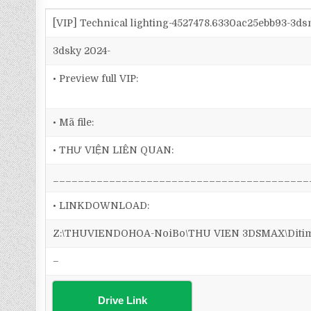
[VIP] Technical lighting-4527478.6330ac25ebb93-3d
3dsky 2024-
• Preview full VIP:
• Mã file:
• THƯ VIỆN LIÊN QUAN:
_________________________________________
• LINKDOWNLOAD:
Z:\THUVIENDOHOA-NoiBo\THU VIEN 3DSMAX\Ditim 3d
–
Drive Link