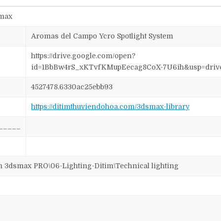
smax
Aromas del Campo Ycro Spotlight System
https://drive.google.com/open?
id=1BbBw4rS_xKTvfKMupEecag8CoX-7U6ih&usp=driv
4527478.6330ac25ebb93
https://ditimthuviendohoa.com/3dsmax-library
_____
smax PRO\06-Lighting-Ditim\Technical lighting