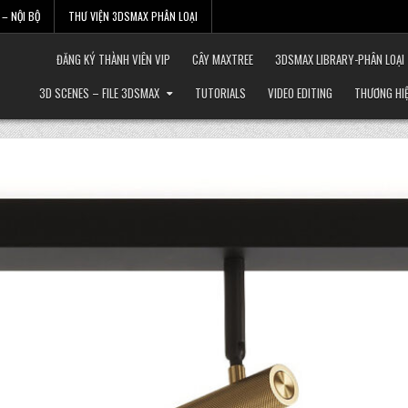
– NỘI BỘ
THƯ VIỆN 3DSMAX PHÂN LOẠI
ĐĂNG KÝ THÀNH VIÊN VIP
CÂY MAXTREE
3DSMAX LIBRARY-PHÂN LOẠI
3D SCENES – FILE 3DSMAX
TUTORIALS
VIDEO EDITING
THƯƠNG HI