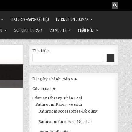
TEXTURES-MAPS-VẬT LIỆU
EVERMOTION 3DSMAX
ỆU
SKETCHUP LIBRARY
2D MODELS
PHẦN MỀM
Tìm kiếm
Đăng ký Thành Viên VIP
Cây maxtree
3dsmax Library-Phân Loại
Bathroom-Phòng vệ sinh
Bathroom accessories-Đồ dùng
Bathroom furniture-Nội thất
Bathtub-Bồn tắm