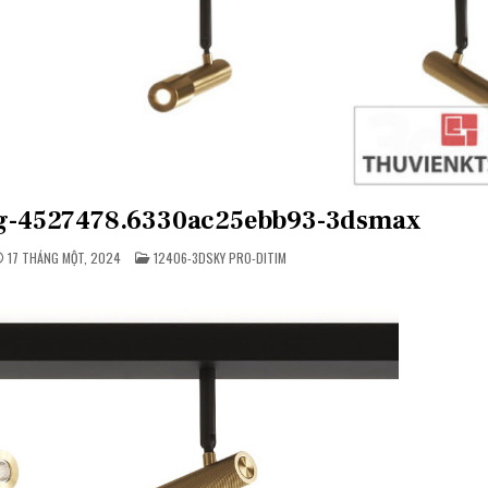
ing-4527478.6330ac25ebb93-3dsmax
POSTED
17 THÁNG MỘT, 2024
12406-3DSKY PRO-DITIM
IN