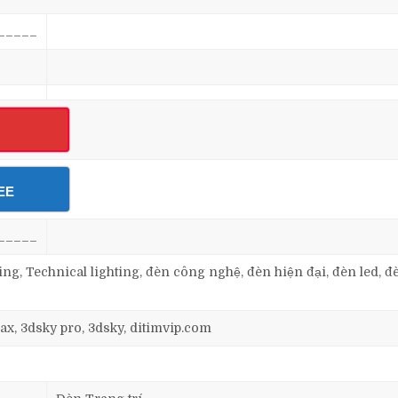
_____
EE
_____
ting, Technical lighting, đèn công nghệ, đèn hiện đại, đèn led, đ
ax, 3dsky pro, 3dsky, ditimvip.com