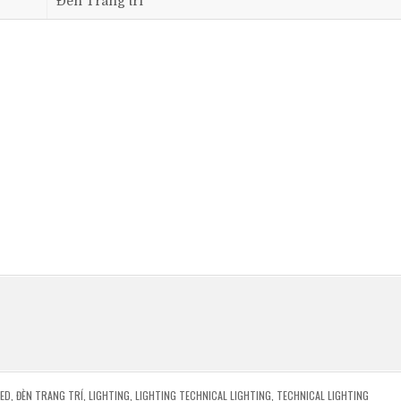
Đèn Trang trí
LED
,
ĐÈN TRANG TRÍ
,
LIGHTING
,
LIGHTING TECHNICAL LIGHTING
,
TECHNICAL LIGHTING