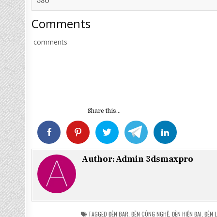
580
Comments
comments
Share this...
Author:
Admin 3dsmaxpro
TAGGED
ĐÈN BAR
,
ĐÈN CÔNG NGHỆ
,
ĐÈN HIỆN ĐẠI
,
ĐÈN 