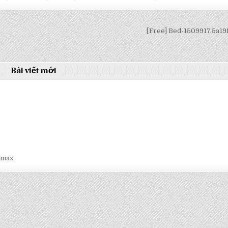
[Free] Bed-1509917.5a1
Bài viết mới
smax