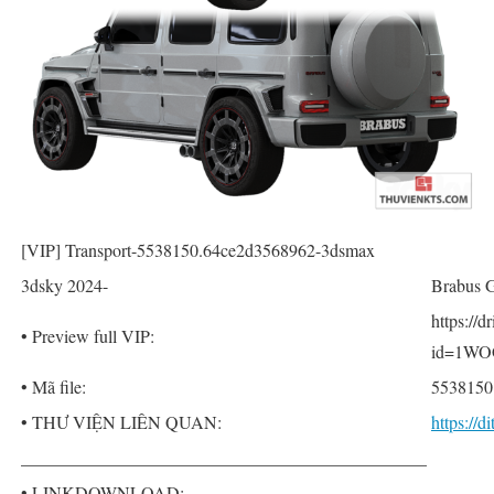
[VIP] Transport-5538150.64ce2d3568962-3dsmax
3dsky 2024-
Brabus G
https://
• Preview full VIP:
id=1WO
• Mã file:
5538150
• THƯ VIỆN LIÊN QUAN:
https://
______________________________________________
• LINKDOWNLOAD: