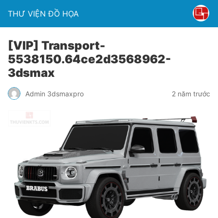
THƯ VIỆN ĐỒ HỌA
[VIP] Transport-
5538150.64ce2d3568962-
3dsmax
Admin 3dsmaxpro
2 năm trước