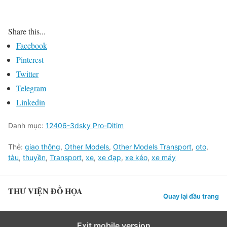
Share this...
Facebook
Pinterest
Twitter
Telegram
Linkedin
Danh mục:
12406-3dsky Pro-Ditim
Thẻ:
giao thông
,
Other Models
,
Other Models Transport
,
oto
,
tàu
,
thuyền
,
Transport
,
xe
,
xe đạp
,
xe kéo
,
xe máy
THƯ VIỆN ĐỒ HỌA
Quay lại đầu trang
Exit mobile version