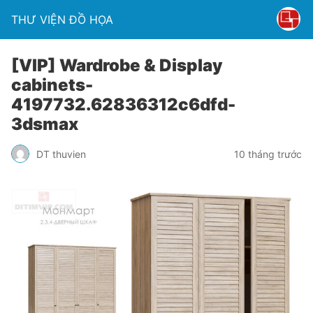
THƯ VIỆN ĐỒ HỌA
[VIP] Wardrobe & Display
cabinets-
4197732.62836312c6dfd-
3dsmax
DT thuvien
10 tháng trước