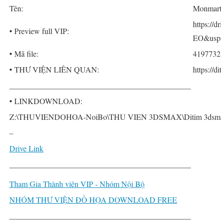
Tên:
Monmart 
https:/
• Preview full VIP:
EO&usp=
• Mã file:
4197732
• THƯ VIỆN LIÊN QUAN:
https://
______________________________________________
• LINKDOWNLOAD:
Z:\THUVIENDOHOA-NoiBo\THU VIEN 3DSMAX\Ditim 3dsmax PRO
–
Drive Link
______________________________________________
Tham Gia Thành viên VIP - Nhóm Nội Bộ
NHÓM THƯ VIỆN ĐỒ HỌA DOWNLOAD FREE
______________________________________________