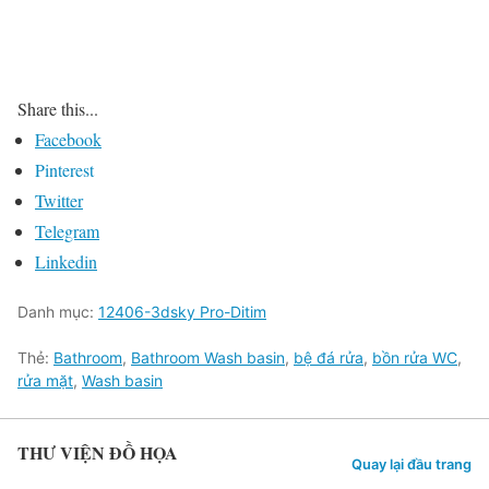
Share this...
Facebook
Pinterest
Twitter
Telegram
Linkedin
Danh mục:
12406-3dsky Pro-Ditim
Thẻ:
Bathroom
,
Bathroom Wash basin
,
bệ đá rửa
,
bồn rửa WC
,
rửa mặt
,
Wash basin
THƯ VIỆN ĐỒ HỌA
Quay lại đầu trang