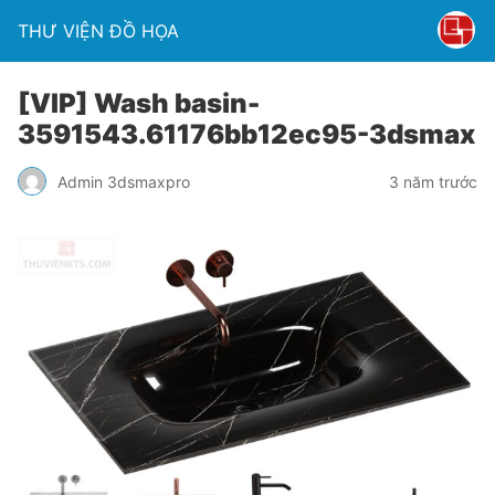
THƯ VIỆN ĐỒ HỌA
[VIP] Wash basin-
3591543.61176bb12ec95-3dsmax
Admin 3dsmaxpro
3 năm trước