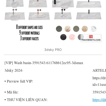
3dsky PRO
[VIP] Wash basin-3591543.61176bb12ec95-3dsmax
3dsky 2024-
ARTELI
https://
• Preview full VIP:
id=11us
• Mã file:
3591543
• THƯ VIỆN LIÊN QUAN:
https://