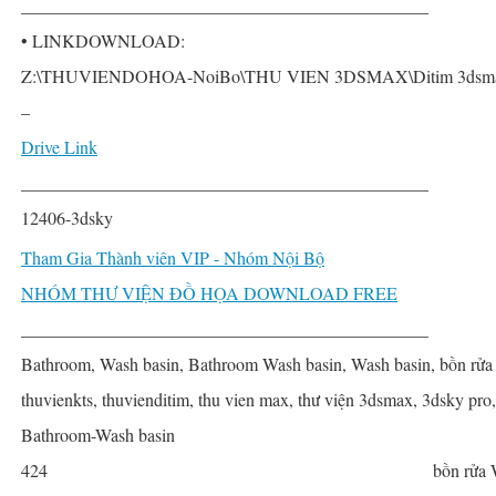
______________________________________________
• LINKDOWNLOAD:
Z:\THUVIENDOHOA-NoiBo\THU VIEN 3DSMAX\Ditim 3dsmax P
–
Drive Link
______________________________________________
12406-3dsky
Tham Gia Thành viên VIP - Nhóm Nội Bộ
NHÓM THƯ VIỆN ĐỒ HỌA DOWNLOAD FREE
______________________________________________
Bathroom, Wash basin, Bathroom Wash basin, Wash basin, bồn rửa 
thuvienkts, thuvienditim, thu vien max, thư viện 3dsmax, 3dsky pro
Bathroom-Wash basin
424
bồn rửa