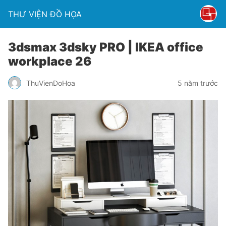
THƯ VIỆN ĐỒ HỌA
3dsmax 3dsky PRO | IKEA office
workplace 26
ThuVienDoHoa
5 năm trước