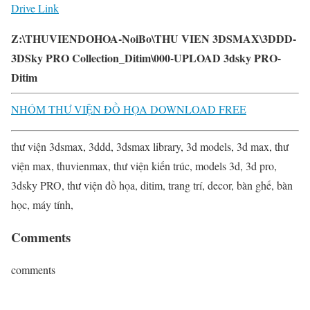
Drive Link
Z:\THUVIENDOHOA-NoiBo\THU VIEN 3DSMAX\3DDD-
3DSky PRO Collection_Ditim\000-UPLOAD 3dsky PRO-
Ditim
NHÓM THƯ VIỆN ĐỒ HỌA DOWNLOAD FREE
thư viện 3dsmax, 3ddd, 3dsmax library, 3d models, 3d max, thư
viện max, thuvienmax, thư viện kiến trúc, models 3d, 3d pro,
3dsky PRO, thư viện đồ họa, ditim, trang trí, decor, bàn ghế, bàn
học, máy tính,
Comments
comments