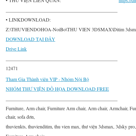
• THƯ VIỆN LIÊN QUAN:
https://
______________________________________________
• LINKDOWNLOAD:
Z:\THUVIENDOHOA-NoiBo\THU VIEN 3DSMAX\Ditim 3dsmax PR
DOWNLOAD TẠI ĐÂY
Drive Link
______________________________________________
12471
Tham Gia Thành viên VIP - Nhóm Nội Bộ
NHÓM THƯ VIỆN ĐỒ HỌA DOWNLOAD FREE
______________________________________________
Furniture, Arm chair, Furniture Arm chair, Arm chair, Armchair, Furn
chair, sofa đơn,
thuvienkts, thuvienditim, thu vien max, thư viện 3dsmax, 3dsky pro,