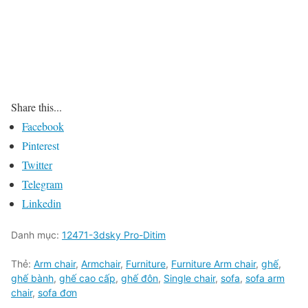
Share this...
Facebook
Pinterest
Twitter
Telegram
Linkedin
Danh mục:
12471-3dsky Pro-Ditim
Thẻ:
Arm chair
,
Armchair
,
Furniture
,
Furniture Arm chair
,
ghế
,
ghế bành
,
ghế cao cấp
,
ghế đôn
,
Single chair
,
sofa
,
sofa arm
chair
,
sofa đơn