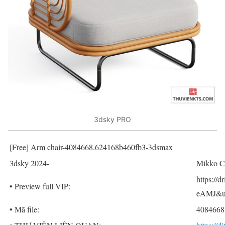
3dsky PRO
[Free] Arm chair-4084668.624168b460fb3-3dsmax
3dsky 2024-
Mikko C
https:/
• Preview full VIP:
eAMJ&us
• Mã file:
4084668