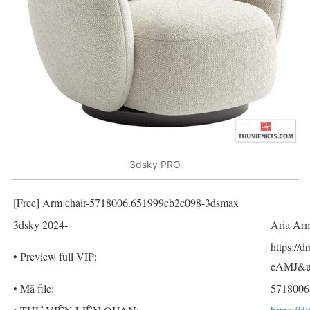
3dsky PRO
[Free] Arm chair-5718006.651999cb2c098-3dsmax
3dsky 2024-
Aria Arm
https:/
• Preview full VIP:
eAMJ&us
• Mã file:
5718006