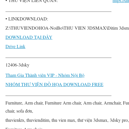
• THƯ VIỆN LIÊN QUAN:
https://
______________________________________________
• LINKDOWNLOAD:
Z:\THUVIENDOHOA-NoiBo\THU VIEN 3DSMAX\Ditim 3dsmax PR
DOWNLOAD TẠI ĐÂY
Drive Link
______________________________________________
12406-3dsky
Tham Gia Thành viên VIP - Nhóm Nội Bộ
NHÓM THƯ VIỆN ĐỒ HỌA DOWNLOAD FREE
______________________________________________
Furniture, Arm chair, Furniture Arm chair, Arm chair, Armchair, Furn
chair, sofa đơn,
thuvienkts, thuvienditim, thu vien max, thư viện 3dsmax, 3dsky pro