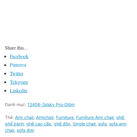
Share this...
Facebook
Pinterest
Twitter
Telegram
Linkedin
Danh mục:
12406-3dsky Pro-Ditim
Thẻ:
Arm chair
,
Armchair
,
Furniture
,
Furniture Arm chair
,
ghế
,
ghế bành
,
ghế cao cấp
,
ghế đôn
,
Single chair
,
sofa
,
sofa arm
chair
,
sofa đơn