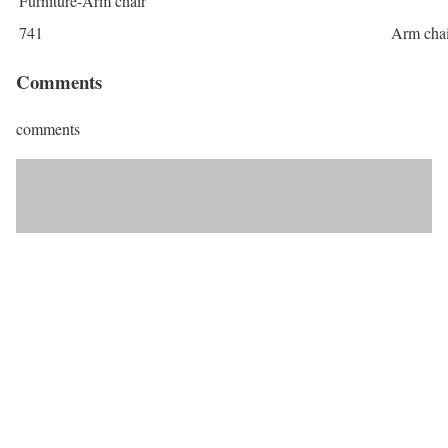
Furniture-Arm chair
741
Arm chai
Comments
comments