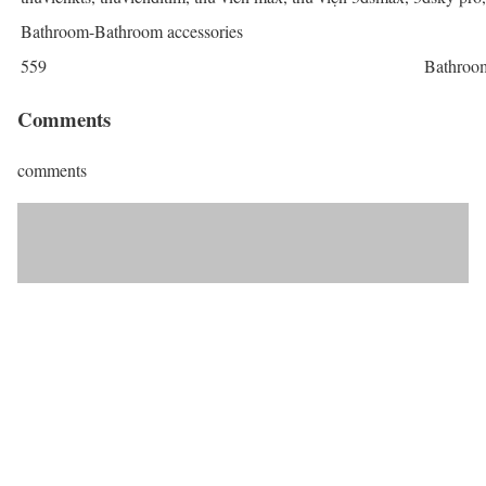
Bathroom-Bathroom accessories
559
Bathroom
Comments
comments