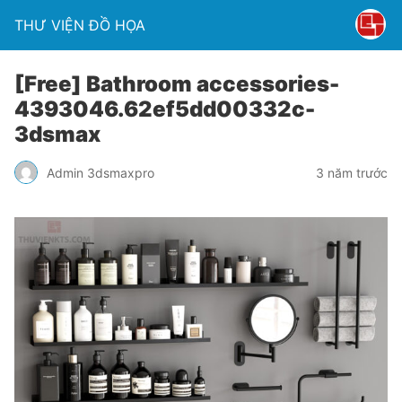
THƯ VIỆN ĐỒ HỌA
[Free] Bathroom accessories-
4393046.62ef5dd00332c-
3dsmax
Admin 3dsmaxpro
3 năm trước