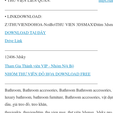
• THƯ VIỆN LIÊN QUAN:
https://
______________________________________________
• LINKDOWNLOAD:
Z:\THUVIENDOHOA-NoiBo\THU VIEN 3DSMAX\Ditim 3dsmax PR
DOWNLOAD TẠI ĐÂY
Drive Link
______________________________________________
12406-3dsky
Tham Gia Thành viên VIP - Nhóm Nội Bộ
NHÓM THƯ VIỆN ĐỒ HỌA DOWNLOAD FREE
______________________________________________
Bathroom, Bathroom accessories, Bathroom Bathroom accessories, 
luxury bathroom, bathroom furniture, Bathroom accessories, vật dụn
dầu, giá treo đồ, treo khăn,
thuvienkts, thuvienditim, thu vien max, thư viện 3dsmax, 3dsky pro