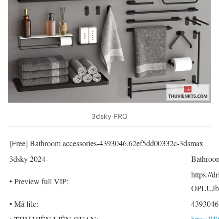
3dsky PRO
[Free] Bathroom accessories-4393046.62ef5dd00332c-3dsmax
3dsky 2024-
Bathroom
https:/
• Preview full VIP:
OPLUJbe
• Mã file:
4393046