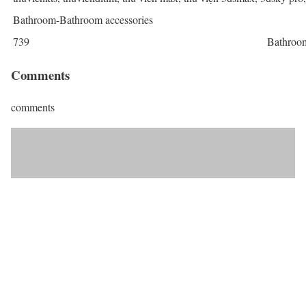
Bathroom-Bathroom accessories
739
Bathroom
Comments
comments