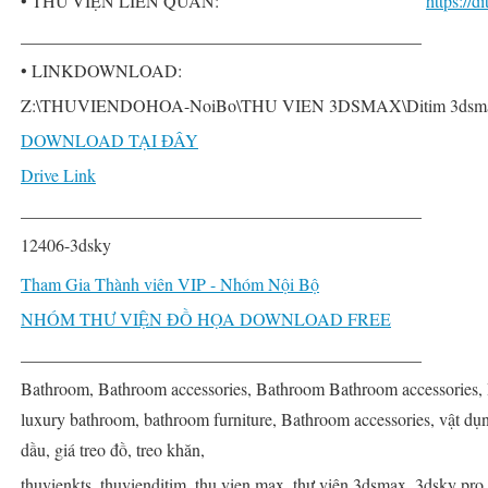
• THƯ VIỆN LIÊN QUAN:
https://
______________________________________________
• LINKDOWNLOAD:
Z:\THUVIENDOHOA-NoiBo\THU VIEN 3DSMAX\Ditim 3dsmax PR
DOWNLOAD TẠI ĐÂY
Drive Link
______________________________________________
12406-3dsky
Tham Gia Thành viên VIP - Nhóm Nội Bộ
NHÓM THƯ VIỆN ĐỒ HỌA DOWNLOAD FREE
______________________________________________
Bathroom, Bathroom accessories, Bathroom Bathroom accessories, 
luxury bathroom, bathroom furniture, Bathroom accessories, vật dụn
dầu, giá treo đồ, treo khăn,
thuvienkts, thuvienditim, thu vien max, thư viện 3dsmax, 3dsky pro