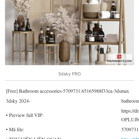
3dsky PRO
[Free] Bathroom accessories-5709731.65165988f33ea-3dsmax
3dsky 2024-
bathroom
https:/
• Preview full VIP:
OPLUJbe
• Mã file:
5709731