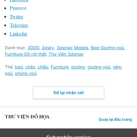
Pinterest
Twitter
Telegram
Linkedin
Danh mục:
3DDD
,
3dsky
,
3dsmax Models
,
Bed-Giường ngủ
,
Furniture-Đồ nội thất
,
Thư Viện 3dsmax
Thẻ:
bed
,
chăn
,
chiếu
,
Furniture
,
giường
,
giường ngủ
,
nệm
,
ngủ
,
phòng ngủ
Để lại nhận xét
THƯ VIỆN ĐỒ HỌA
Quay lại đầu trang