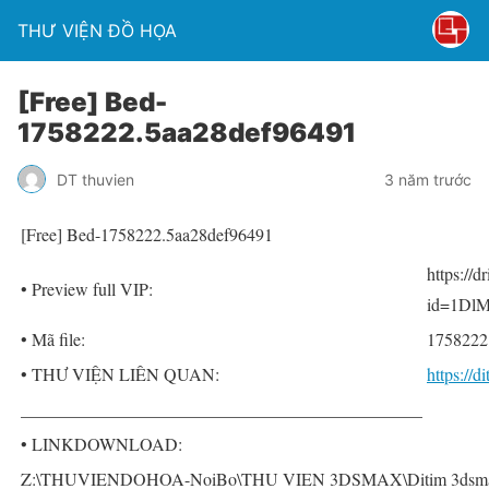
THƯ VIỆN ĐỒ HỌA
[Free] Bed-
1758222.5aa28def96491
DT thuvien
3 năm trước
[Free] Bed-1758222.5aa28def96491
https://
• Preview full VIP:
id=1DlM
• Mã file:
1758222
• THƯ VIỆN LIÊN QUAN:
https://
______________________________________________
• LINKDOWNLOAD:
Z:\THUVIENDOHOA-NoiBo\THU VIEN 3DSMAX\Ditim 3dsmax P