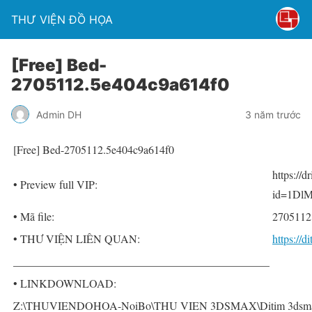
THƯ VIỆN ĐỒ HỌA
[Free] Bed-
2705112.5e404c9a614f0
Admin DH
3 năm trước
[Free] Bed-2705112.5e404c9a614f0
https://
• Preview full VIP:
id=1DlM
• Mã file:
2705112
• THƯ VIỆN LIÊN QUAN:
https://
______________________________________________
• LINKDOWNLOAD:
Z:\THUVIENDOHOA-NoiBo\THU VIEN 3DSMAX\Ditim 3dsmax P