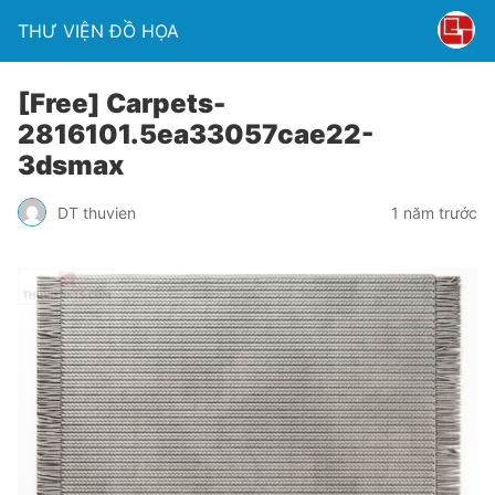
THƯ VIỆN ĐỒ HỌA
[Free] Carpets-
2816101.5ea33057cae22-
3dsmax
DT thuvien
1 năm trước