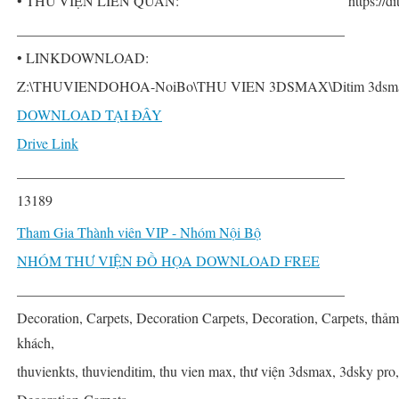
• THƯ VIỆN LIÊN QUAN:
https://d
______________________________________________
• LINKDOWNLOAD:
Z:\THUVIENDOHOA-NoiBo\THU VIEN 3DSMAX\Ditim 3dsmax P
DOWNLOAD TẠI ĐÂY
Drive Link
______________________________________________
13189
Tham Gia Thành viên VIP - Nhóm Nội Bộ
NHÓM THƯ VIỆN ĐỒ HỌA DOWNLOAD FREE
______________________________________________
Decoration, Carpets, Decoration Carpets, Decoration, Carpets, thảm,
khách,
thuvienkts, thuvienditim, thu vien max, thư viện 3dsmax, 3dsky pro