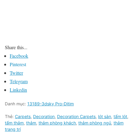
Share this...
Facebook
Pinterest
Twitter
Telegram
Linkedin
Danh mục:
13189-3dsky Pro-Ditim
Thẻ:
Carpets
,
Decoration
,
Decoration Carpets
,
lót sàn
,
tấm lót
,
tấm thảm
,
thảm
,
thảm phòng khách
,
thảm phòng ngủ
,
thảm
trang trí