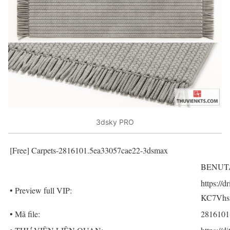
3dsky PRO
[Free] Carpets-2816101.5ea33057cae22-3dsmax
BENUT
https://
• Preview full VIP:
KC7Vhs
• Mã file:
2816101