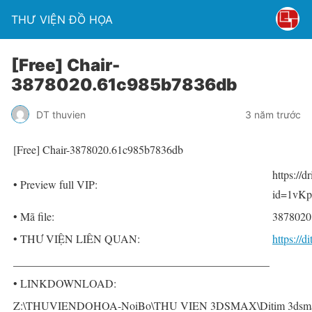
THƯ VIỆN ĐỒ HỌA
[Free] Chair-
3878020.61c985b7836db
DT thuvien
3 năm trước
[Free] Chair-3878020.61c985b7836db
https://
• Preview full VIP:
id=1vKp
• Mã file:
3878020
• THƯ VIỆN LIÊN QUAN:
https://
______________________________________________
• LINKDOWNLOAD:
Z:\THUVIENDOHOA-NoiBo\THU VIEN 3DSMAX\Ditim 3dsmax P