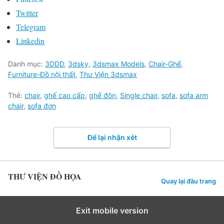
Twitter
Telegram
Linkedin
Danh mục:
3DDD
,
3dsky
,
3dsmax Models
,
Chair-Ghế
,
Furniture-Đồ nội thất
,
Thư Viện 3dsmax
Thẻ:
chair
,
ghế cao cấp
,
ghế đôn
,
Single chair
,
sofa
,
sofa arm
chair
,
sofa đơn
Để lại nhận xét
THƯ VIỆN ĐỒ HỌA
Quay lại đầu trang
Exit mobile version