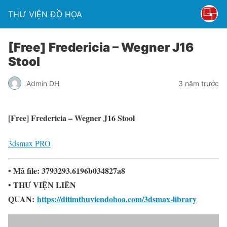
THƯ VIỆN ĐỒ HỌA
[Free] Fredericia – Wegner J16
Stool
Admin DH
3 năm trước
[Free] Fredericia – Wegner J16 Stool
3dsmax PRO
• Mã file: 3793293.6196b034827a8
• THƯ VIỆN LIÊN
QUAN:
https://ditimthuviendohoa.com/3dsmax-library