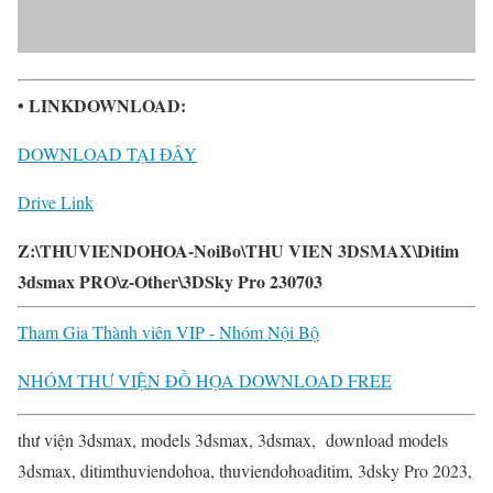
• LINKDOWNLOAD:
DOWNLOAD TẠI ĐÂY
Drive Link
Z:\THUVIENDOHOA-NoiBo\THU VIEN 3DSMAX\Ditim
3dsmax PRO\z-Other\3DSky Pro 230703
Tham Gia Thành viên VIP - Nhóm Nội Bộ
NHÓM THƯ VIỆN ĐỒ HỌA DOWNLOAD FREE
thư viện 3dsmax, models 3dsmax, 3dsmax, download models
3dsmax, ditimthuviendohoa, thuviendohoaditim, 3dsky Pro 2023,