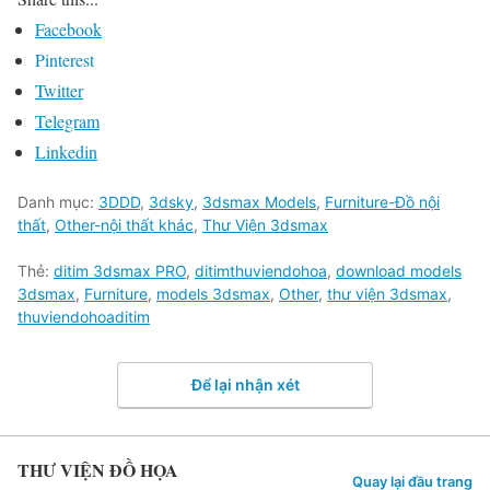
Facebook
Pinterest
Twitter
Telegram
Linkedin
Danh mục:
3DDD
,
3dsky
,
3dsmax Models
,
Furniture-Đồ nội
thất
,
Other-nội thất khác
,
Thư Viện 3dsmax
Thẻ:
ditim 3dsmax PRO
,
ditimthuviendohoa
,
download models
3dsmax
,
Furniture
,
models 3dsmax
,
Other
,
thư viện 3dsmax
,
thuviendohoaditim
Để lại nhận xét
THƯ VIỆN ĐỒ HỌA
Quay lại đầu trang