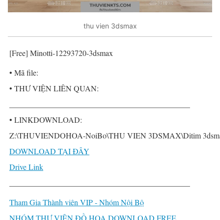
thu vien 3dsmax
[Free] Minotti-12293720-3dsmax
• Mã file:
• THƯ VIỆN LIÊN QUAN:
______________________________________________
• LINKDOWNLOAD:
Z:\THUVIENDOHOA-NoiBo\THU VIEN 3DSMAX\Ditim 3dsmax P
DOWNLOAD TẠI ĐÂY
Drive Link
______________________________________________
Tham Gia Thành viên VIP - Nhóm Nội Bộ
NHÓM THƯ VIỆN ĐỒ HỌA DOWNLOAD FREE