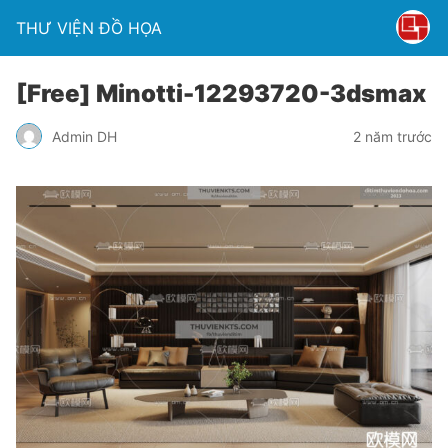
THƯ VIỆN ĐỒ HỌA
[Free] Minotti-12293720-3dsmax
Admin DH
2 năm trước