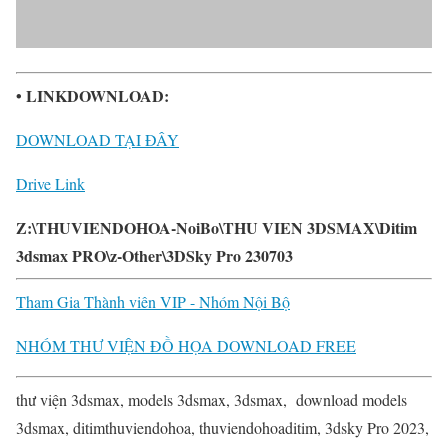
• LINKDOWNLOAD:
DOWNLOAD TẠI ĐÂY
Drive Link
Z:\THUVIENDOHOA-NoiBo\THU VIEN 3DSMAX\Ditim
3dsmax PRO\z-Other\3DSky Pro 230703
Tham Gia Thành viên VIP - Nhóm Nội Bộ
NHÓM THƯ VIỆN ĐỒ HỌA DOWNLOAD FREE
thư viện 3dsmax, models 3dsmax, 3dsmax, download models
3dsmax, ditimthuviendohoa, thuviendohoaditim, 3dsky Pro 2023,