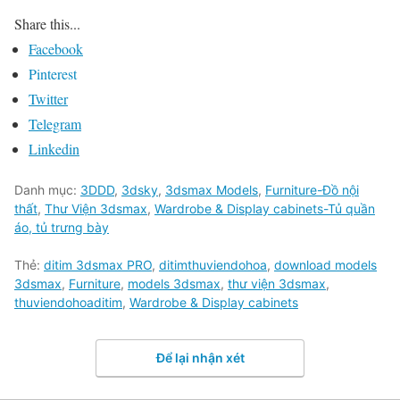
Share this...
Facebook
Pinterest
Twitter
Telegram
Linkedin
Danh mục:
3DDD
,
3dsky
,
3dsmax Models
,
Furniture-Đồ nội
thất
,
Thư Viện 3dsmax
,
Wardrobe & Display cabinets-Tủ quần
áo, tủ trưng bày
Thẻ:
ditim 3dsmax PRO
,
ditimthuviendohoa
,
download models
3dsmax
,
Furniture
,
models 3dsmax
,
thư viện 3dsmax
,
thuviendohoaditim
,
Wardrobe & Display cabinets
Để lại nhận xét