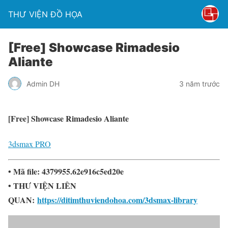
THƯ VIỆN ĐỒ HỌA
[Free] Showcase Rimadesio
Aliante
Admin DH
3 năm trước
[Free] Showcase Rimadesio Aliante
3dsmax PRO
• Mã file: 4379955.62e916c5ed20e
• THƯ VIỆN LIÊN
QUAN:
https://ditimthuviendohoa.com/3dsmax-library