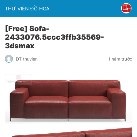
THƯ VIỆN ĐỒ HỌA
[Free] Sofa-
2433076.5ccc3ffb35569-
3dsmax
DT thuvien
1 năm trước