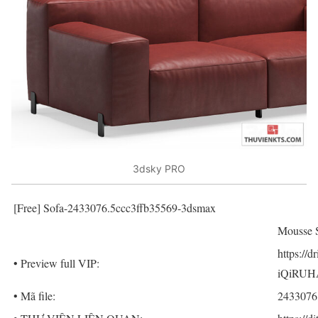
3dsky PRO
[Free] Sofa-2433076.5ccc3ffb35569-3dsmax
Mousse S
https://
• Preview full VIP:
iQiRUH
• Mã file:
2433076