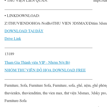
• THƯ VIỆN LIÊN QUAN:
https://d
______________________________________________
• LINKDOWNLOAD:
Z:\THUVIENDOHOA-NoiBo\THU VIEN 3DSMAX\Ditim 3dsmax P
DOWNLOAD TẠI ĐÂY
Drive Link
______________________________________________
13189
Tham Gia Thành viên VIP - Nhóm Nội Bộ
NHÓM THƯ VIỆN ĐỒ HỌA DOWNLOAD FREE
______________________________________________
Furniture, Sofa, Furniture Sofa, Furniture, sofa, ghế, nệm, ghế phòn
thuvienkts, thuvienditim, thu vien max, thư viện 3dsmax, 3dsky pro
Furniture-Sofa