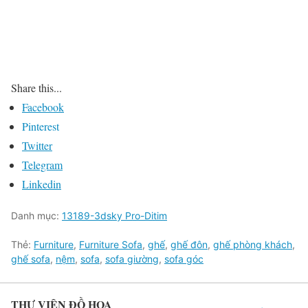
Share this...
Facebook
Pinterest
Twitter
Telegram
Linkedin
Danh mục:
13189-3dsky Pro-Ditim
Thẻ:
Furniture
,
Furniture Sofa
,
ghế
,
ghế đôn
,
ghế phòng khách
,
ghế sofa
,
nệm
,
sofa
,
sofa giường
,
sofa góc
THƯ VIỆN ĐỒ HỌA