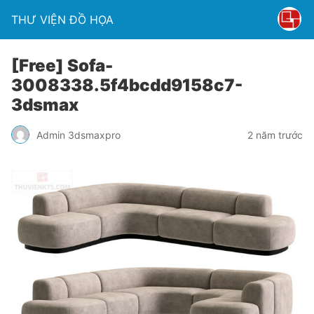
THƯ VIỆN ĐỒ HỌA
[Free] Sofa-
3008338.5f4bcdd9158c7-
3dsmax
Admin 3dsmaxpro
2 năm trước