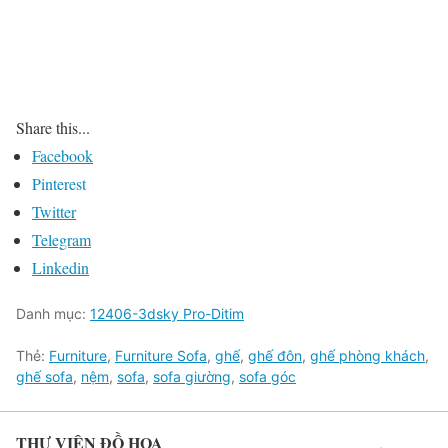
Share this...
Facebook
Pinterest
Twitter
Telegram
Linkedin
Danh mục:
12406-3dsky Pro-Ditim
Thẻ:
Furniture
,
Furniture Sofa
,
ghế
,
ghế đôn
,
ghế phòng khách
,
ghế sofa
,
nệm
,
sofa
,
sofa giường
,
sofa góc
THƯ VIỆN ĐỒ HỌA