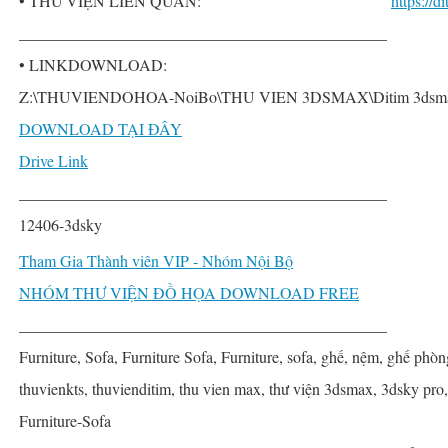
• THƯ VIỆN LIÊN QUAN:
https://
______________________________________________
• LINKDOWNLOAD:
Z:\THUVIENDOHOA-NoiBo\THU VIEN 3DSMAX\Ditim 3dsmax P
DOWNLOAD TẠI ĐÂY
Drive Link
______________________________________________
12406-3dsky
Tham Gia Thành viên VIP - Nhóm Nội Bộ
NHÓM THƯ VIỆN ĐỒ HỌA DOWNLOAD FREE
______________________________________________
Furniture, Sofa, Furniture Sofa, Furniture, sofa, ghế, nệm, ghế phòn
thuvienkts, thuvienditim, thu vien max, thư viện 3dsmax, 3dsky pro
Furniture-Sofa