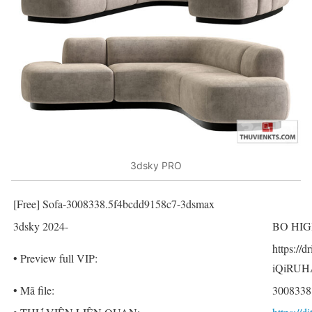
3dsky PRO
[Free] Sofa-3008338.5f4bcdd9158c7-3dsmax
3dsky 2024-
BO HIGH
https://
• Preview full VIP:
iQiRUH
• Mã file:
3008338