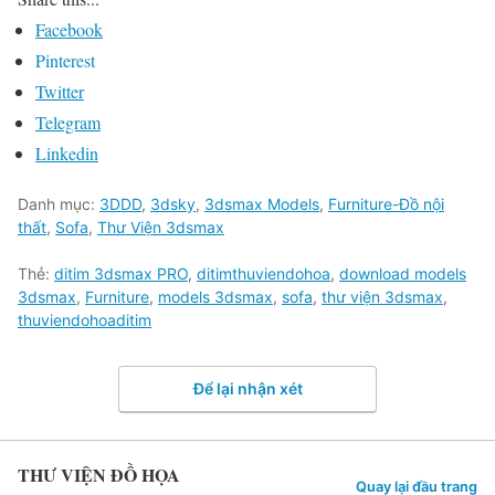
Facebook
Pinterest
Twitter
Telegram
Linkedin
Danh mục:
3DDD
,
3dsky
,
3dsmax Models
,
Furniture-Đồ nội
thất
,
Sofa
,
Thư Viện 3dsmax
Thẻ:
ditim 3dsmax PRO
,
ditimthuviendohoa
,
download models
3dsmax
,
Furniture
,
models 3dsmax
,
sofa
,
thư viện 3dsmax
,
thuviendohoaditim
Để lại nhận xét
THƯ VIỆN ĐỒ HỌA
Quay lại đầu trang