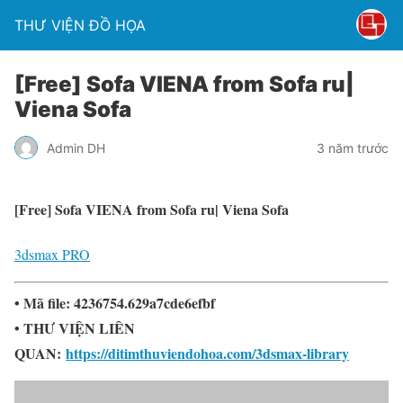
THƯ VIỆN ĐỒ HỌA
[Free] Sofa VIENA from Sofa ru|
Viena Sofa
Admin DH
3 năm trước
[Free] Sofa VIENA from Sofa ru| Viena Sofa
3dsmax PRO
• Mã file: 4236754.629a7cde6efbf
• THƯ VIỆN LIÊN
QUAN:
https://ditimthuviendohoa.com/3dsmax-library