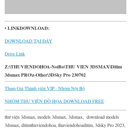
• LINKDOWNLOAD:
DOWNLOAD TẠI ĐÂY
Drive Link
Z:\THUVIENDOHOA-NoiBo\THU VIEN 3DSMAX\Ditim
3dsmax PRO\z-Other\3DSky Pro 230702
Tham Gia Thành viên VIP - Nhóm Nội Bộ
NHÓM THƯ VIỆN ĐỒ HỌA DOWNLOAD FREE
thư viện 3dsmax, models 3dsmax, 3dsmax, download models
3dsmax, ditimthuviendohoa, thuviendohoaditim, 3dsky Pro 2023,