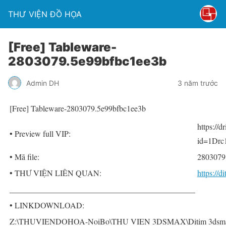
THƯ VIỆN ĐỒ HỌA
[Free] Tableware-
2803079.5e99bfbc1ee3b
Admin DH
3 năm trước
[Free] Tableware-2803079.5e99bfbc1ee3b
https://
• Preview full VIP:
id=1Dr
• Mã file:
2803079
• THƯ VIỆN LIÊN QUAN:
https://
______________________________________________
• LINKDOWNLOAD:
Z:\THUVIENDOHOA-NoiBo\THU VIEN 3DSMAX\Ditim 3dsmax P