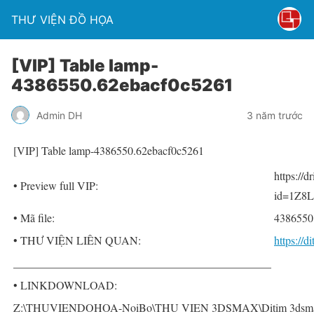
THƯ VIỆN ĐỒ HỌA
[VIP] Table lamp-
4386550.62ebacf0c5261
Admin DH
3 năm trước
[VIP] Table lamp-4386550.62ebacf0c5261
https://
• Preview full VIP:
id=1Z8
• Mã file:
4386550
• THƯ VIỆN LIÊN QUAN:
https://
______________________________________________
• LINKDOWNLOAD:
Z:\THUVIENDOHOA-NoiBo\THU VIEN 3DSMAX\Ditim 3dsmax P