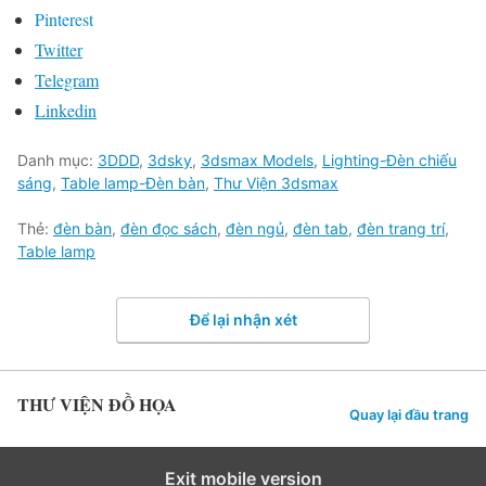
Pinterest
Twitter
Telegram
Linkedin
Danh mục:
3DDD
,
3dsky
,
3dsmax Models
,
Lighting-Đèn chiếu
sáng
,
Table lamp-Đèn bàn
,
Thư Viện 3dsmax
Thẻ:
đèn bàn
,
đèn đọc sách
,
đèn ngủ
,
đèn tab
,
đèn trang trí
,
Table lamp
Để lại nhận xét
THƯ VIỆN ĐỒ HỌA
Quay lại đầu trang
Exit mobile version