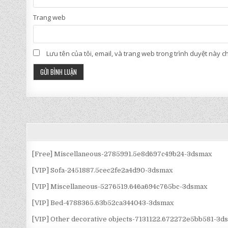
Trang web
Lưu tên của tôi, email, và trang web trong trình duyệt này cho
[Free] Miscellaneous-2785991.5e8d697c49b24-3dsmax
[VIP] Sofa-2451887.5cec2fe2a4d90-3dsmax
[VIP] Miscellaneous-5276519.646a694c765bc-3dsmax
[VIP] Bed-4788365.63b52ca344043-3dsmax
[VIP] Other decorative objects-7131122.672272e5bb581-3d