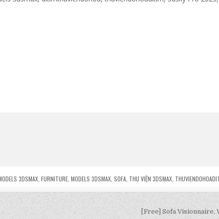
MODELS 3DSMAX
,
FURNITURE
,
MODELS 3DSMAX
,
SOFA
,
THƯ VIỆN 3DSMAX
,
THUVIENDOHOADI
[Free] Sofa Visionnaire,