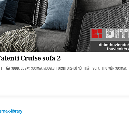
Talenti Cruise sofa 2
ON
POSTED
NT
3DDD
,
3DSKY
,
3DSMAX MODELS
,
FURNITURE-ĐỒ NỘI THẤT
,
SOFA
,
THƯ VIỆN 3DSMAX
[FREE]
IN
TALENTI
CRUISE
SOFA
2
smax-library