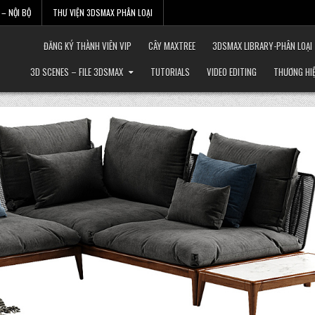
– NỘI BỘ
THƯ VIỆN 3DSMAX PHÂN LOẠI
ĐĂNG KÝ THÀNH VIÊN VIP
CÂY MAXTREE
3DSMAX LIBRARY-PHÂN LOẠI
3D SCENES – FILE 3DSMAX
TUTORIALS
VIDEO EDITING
THƯƠNG HI