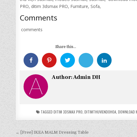
PRO, ditim 3dsmax PRO, Furniture, Sofa,
Comments
comments
Share this...
Author:
Admin DH
TAGGED
DITIM 3DSMAX PRO
,
DITIMTHUVIENDOHOA
,
DOWNLOAD 
Điều
← [Free] IKEA MALM Dressing Table