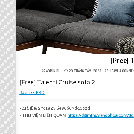
[Free] 
ADMIN DH
20 THÁNG TÁM, 2023
LEAVE A COMME
[Free] Talenti Cruise sofa 2
3dsmax PRO
• Mã file: 2741625.5e66567d45c2d
• THƯ VIỆN LIÊN QUAN:
https://ditimthuviendohoa.com/3d