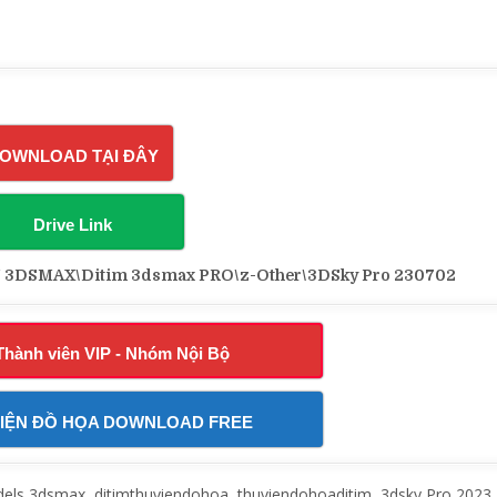
OWNLOAD TẠI ĐÂY
Drive Link
3DSMAX\Ditim 3dsmax PRO\z-Other\3DSky Pro 230702
Thành viên VIP - Nhóm Nội Bộ
IỆN ĐỒ HỌA DOWNLOAD FREE
s 3dsmax, ditimthuviendohoa, thuviendohoaditim, 3dsky Pro 2023,