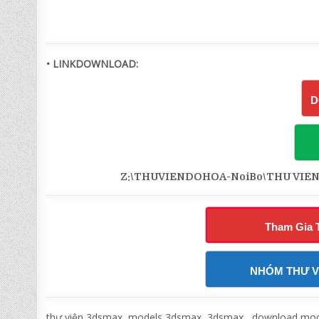
• LINKDOWNLOAD:
D
Z:\THUVIENDOHOA-NoiBo\THU VIEN 
Tham Gia 
NHÓM THƯ V
thư viện 3dsmax, models 3dsmax, 3dsmax, download model