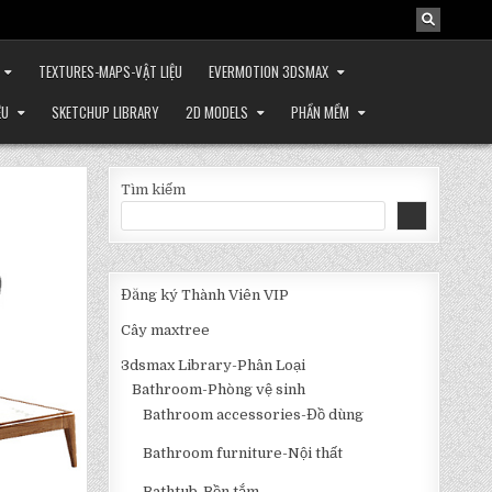
TEXTURES-MAPS-VẬT LIỆU
EVERMOTION 3DSMAX
ỆU
SKETCHUP LIBRARY
2D MODELS
PHẦN MỀM
Tìm kiếm
Đăng ký Thành Viên VIP
Cây maxtree
3dsmax Library-Phân Loại
Bathroom-Phòng vệ sinh
Bathroom accessories-Đồ dùng
Bathroom furniture-Nội thất
Bathtub-Bồn tắm