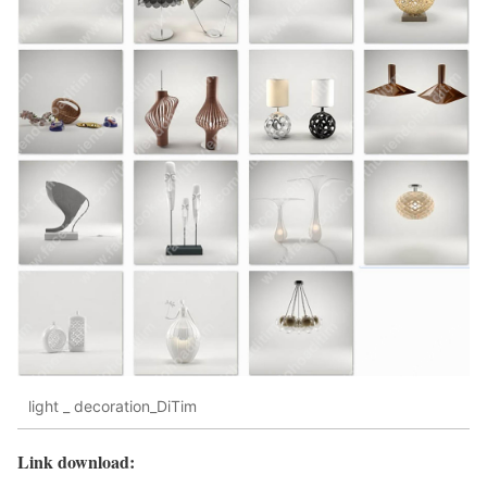
light _ decoration_DiTim
Link download: