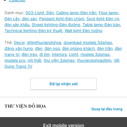
Danh mục:
003-Light, Đèn
,
Ceiling lamp-Đèn trần
,
Floor lamp-
Đèn cây, đèn sàn
,
Pendant light-Đèn chùm
,
Spot light-Đèn rọi,
đèn sân khấu
,
Street lighting-Đèn đường
,
Table lamp-Đèn bàn
,
Technical lighting-Đèn kỹ thuật
,
Wall light-Đèn tường
Thẻ:
Decor
,
ditimthuviendohoa
,
download models 3dsmax
,
đặng văn hưng
,
đèn
,
đèn ngủ
,
đèn phòng khách
,
đèn trần
,
đèn
trang trí
,
đèn treo
,
đi tìm
,
interiors
,
Light
,
models 3dsmax
,
models pro
,
nội thất
,
thư viện 3dsmax
,
thuviendohoaditim
,
Vật
Dụng Trang Trí
Để lại nhận xét
THƯ VIỆN ĐỒ HỌA
Quay lại đầu trang
Exit mobile version