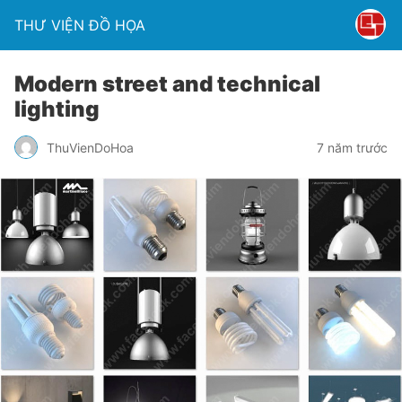
THƯ VIỆN ĐỒ HỌA
Modern street and technical
lighting
ThuVienDoHoa
7 năm trước