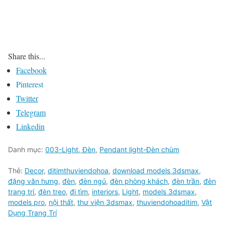
Share this...
Facebook
Pinterest
Twitter
Telegram
Linkedin
Danh mục:
003-Light, Đèn
,
Pendant light-Đèn chùm
Thẻ:
Decor
,
ditimthuviendohoa
,
download models 3dsmax
,
đặng văn hưng
,
đèn
,
đèn ngủ
,
đèn phòng khách
,
đèn trần
,
đèn
trang trí
,
đèn treo
,
đi tìm
,
interiors
,
Light
,
models 3dsmax
,
models pro
,
nội thất
,
thư viện 3dsmax
,
thuviendohoaditim
,
Vật
Dụng Trang Trí