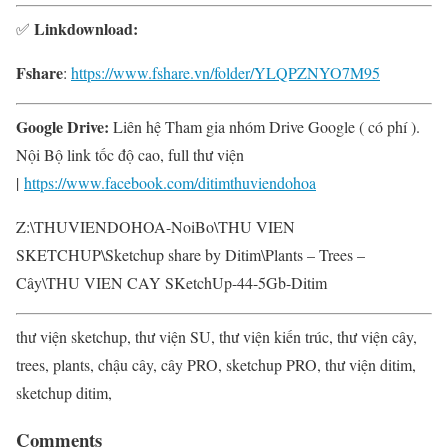
Linkdownload:
✅
Fshare
:
https://www.fshare.vn/folder/YLQPZNYO7M95
Google Drive:
Liên hệ Tham gia nhóm Drive Google ( có phí ).
Nội Bộ link tốc độ cao, full thư viện
|
https://www.facebook.com/ditimthuviendohoa
Z:\THUVIENDOHOA-NoiBo\THU VIEN
SKETCHUP\Sketchup share by Ditim\Plants – Trees –
Cây\THU VIEN CAY SKetchUp-44-5Gb-Ditim
thư viện sketchup, thư viện SU, thư viện kiến trúc, thư viện cây,
trees, plants, chậu cây, cây PRO, sketchup PRO, thư viện ditim,
sketchup ditim,
Comments