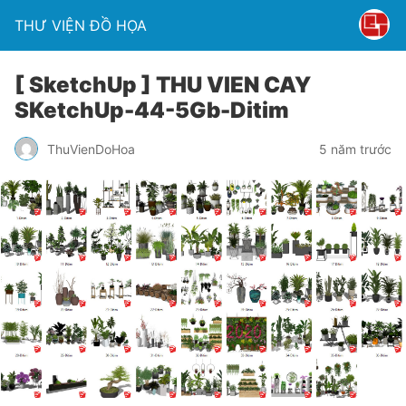
THƯ VIỆN ĐỒ HỌA
[ SketchUp ] THU VIEN CAY
SKetchUp-44-5Gb-Ditim
ThuVienDoHoa
5 năm trước