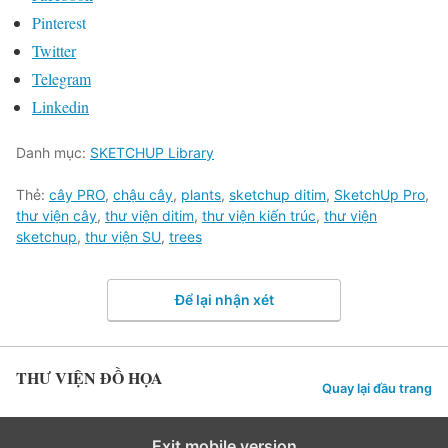
Pinterest
Twitter
Telegram
Linkedin
Danh mục:
SKETCHUP Library
Thẻ:
cây PRO
,
chậu cây
,
plants
,
sketchup ditim
,
SketchUp Pro
,
thư viện cây
,
thư viện ditim
,
thư viện kiến trúc
,
thư viện
sketchup
,
thư viện SU
,
trees
Để lại nhận xét
THƯ VIỆN ĐỒ HỌA
Quay lại đầu trang
Exit mobile version