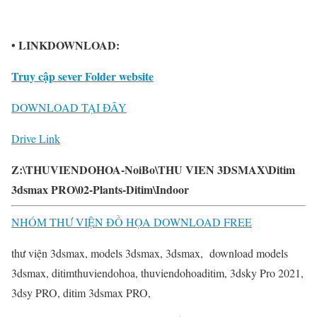
• LINKDOWNLOAD:
Truy cập sever Folder website
DOWNLOAD TẠI ĐÂY
Drive Link
Z:\THUVIENDOHOA-NoiBo\THU VIEN 3DSMAX\Ditim
3dsmax PRO\02-Plants-Ditim\Indoor
NHÓM THƯ VIỆN ĐỒ HỌA DOWNLOAD FREE
thư viện 3dsmax, models 3dsmax, 3dsmax, download models
3dsmax, ditimthuviendohoa, thuviendohoaditim, 3dsky Pro 2021,
3dsy PRO, ditim 3dsmax PRO,