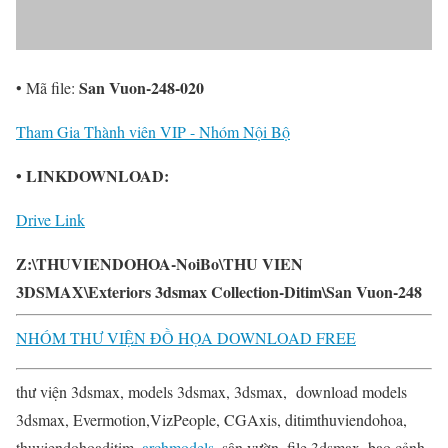
San Vuon-248-020
• Mã file:
Tham Gia Thành viên VIP - Nhóm Nội Bộ
• LINKDOWNLOAD:
Drive Link
Z:\THUVIENDOHOA-NoiBo\THU VIEN
3DSMAX\Exteriors 3dsmax Collection-Ditim\San Vuon-248
NHÓM THƯ VIỆN ĐỒ HỌA DOWNLOAD FREE
thư viện 3dsmax, models 3dsmax, 3dsmax, download models
3dsmax, Evermotion,VizPeople, CGAxis, ditimthuviendohoa,
thuviendohoaditim,
archmodels
, sân vườn, file 3dsmax, bao cảnh,