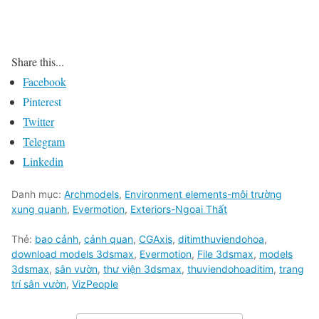
Share this...
Facebook
Pinterest
Twitter
Telegram
Linkedin
Danh mục:
Archmodels
,
Environment elements-môi trường
xung quanh
,
Evermotion
,
Exteriors-Ngoại Thất
Thẻ:
bao cảnh
,
cảnh quan
,
CGAxis
,
ditimthuviendohoa
,
download models 3dsmax
,
Evermotion
,
File 3dsmax
,
models
3dsmax
,
sân vườn
,
thư viện 3dsmax
,
thuviendohoaditim
,
trang
trí sân vườn
,
VizPeople