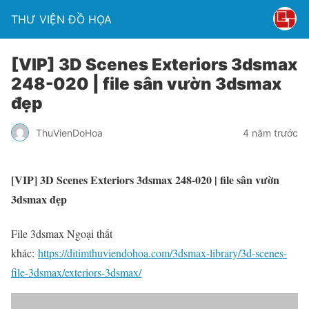
THƯ VIỆN ĐỒ HỌA
[VIP] 3D Scenes Exteriors 3dsmax
248-020 | file sân vườn 3dsmax
đẹp
ThuVienDoHoa
4 năm trước
[VIP] 3D Scenes Exteriors 3dsmax 248-020 | file sân vườn
3dsmax đẹp
File 3dsmax Ngoại thất
khác:
https://ditimthuviendohoa.com/3dsmax-library/3d-scenes-
file-3dsmax/exteriors-3dsmax/