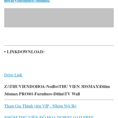
library/furniture-3dsmax/
• LINKDOWNLOAD:
Drive Link
Z:\THUVIENDOHOA-NoiBo\THU VIEN 3DSMAX\Ditim
3dsmax PRO\01-Furniture-Ditim\TV Wall
Tham Gia Thành viên VIP - Nhóm Nội Bộ
NHÓM THƯ VIỆN ĐỒ HỌA DOWNLOAD FREE