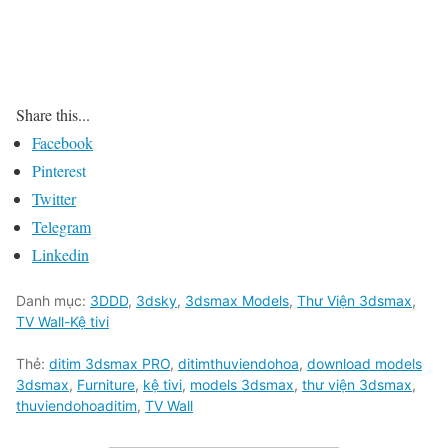
Share this...
Facebook
Pinterest
Twitter
Telegram
Linkedin
Danh mục:
3DDD
,
3dsky
,
3dsmax Models
,
Thư Viện 3dsmax
,
TV Wall-Kệ tivi
Thẻ:
ditim 3dsmax PRO
,
ditimthuviendohoa
,
download models
3dsmax
,
Furniture
,
kệ tivi
,
models 3dsmax
,
thư viện 3dsmax
,
thuviendohoaditim
,
TV Wall