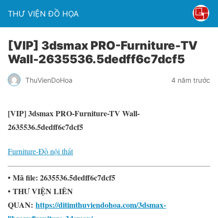
THƯ VIỆN ĐỒ HỌA
[VIP] 3dsmax PRO-Furniture-TV
Wall-2635536.5dedff6c7dcf5
ThuVienDoHoa
4 năm trước
[VIP] 3dsmax PRO-Furniture-TV Wall-
2635536.5dedff6c7dcf5
Furniture-Đồ nội thất
• Mã file: 2635536.5dedff6c7dcf5
• THƯ VIỆN LIÊN
QUAN:
https://ditimthuviendohoa.com/3dsmax-