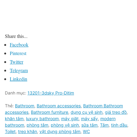
Share this...
Facebook
Pinterest
Twitter
Telegram
Linkedin
Danh mục:
13201-3dsky Pro-Ditim
Thẻ:
Bathroom
,
Bathroom accessories
,
Bathroom Bathroom
accessories
,
Bathroom furniture
,
dụng cụ vệ sinh
,
giá treo đồ
,
khăn tắm
,
luxury bathroom
,
máy giặt
,
máy sấy
,
modern
bathroom
,
phòng tắm
,
phòng vệ sinh
,
sữa tắm
,
Tắm
,
tinh dầu
,
Toilet
,
treo khăn
,
vật dụng phòng tắm
,
WC