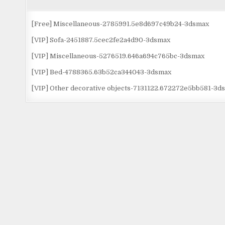
viết
[Free] Miscellaneous-2785991.5e8d697c49b24-3dsmax
[VIP] Sofa-2451887.5cec2fe2a4d90-3dsmax
[VIP] Miscellaneous-5276519.646a694c765bc-3dsmax
[VIP] Bed-4788365.63b52ca344043-3dsmax
[VIP] Other decorative objects-7131122.672272e5bb581-3d