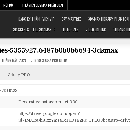
– NỘI BỘ
THƯ VIỆN 3DSMAX PHÂN LOẠI
ĐĂNG KÝ THÀNH VIÊN VIP
CÂY MAXTREE
3DSMAX LIBRARY-PHÂN LOẠI
3D SCENES – FILE 3DSMAX
TUTORIALS
VIDEO EDITING
THƯƠNG HI
ries-5355927.6487b0b0b6694-3dsmax
POSTED
 THÁNG BẢY, 2025
13189-3DSKY PRO-DITIM
IN
3dsky PRO
4-3dsmax
Decorative bathroom set 006
https://drive.google.com/open?
id=1MX1pQhJIxzYmz81xT5DsE2Re-OPLUJbe&usp=driv