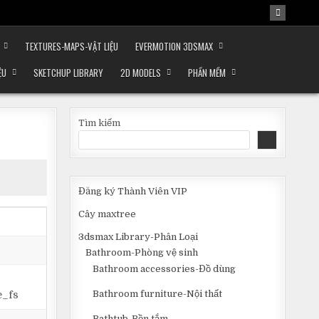
TEXTURES-MAPS-VẬT LIỆU
EVERMOTION 3DSMAX
ỆU
SKETCHUP LIBRARY
2D MODELS
PHẦN MỀM
Tìm kiếm
Đăng ký Thành Viên VIP
Cây maxtree
3dsmax Library-Phân Loại
Bathroom-Phòng vệ sinh
Bathroom accessories-Đồ dùng
Bathroom furniture-Nội thất
e_fs
Bathtub-Bồn tắm