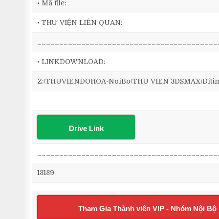
• Mã file:
• THƯ VIỆN LIÊN QUAN:
_________________________________________
• LINKDOWNLOAD:
Z:\THUVIENDOHOA-NoiBo\THU VIEN 3DSMAX\Ditim 
–
Drive Link
_________________________________________
13189
Tham Gia Thành viên VIP - Nhóm Nội Bộ