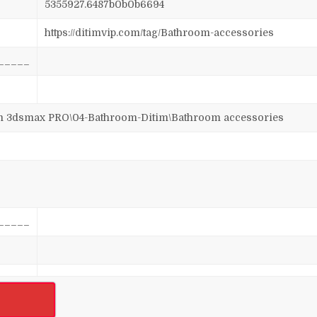
5355927.6487b0b0b6694
https://ditimvip.com/tag/Bathroom-accessories
_____
3dsmax PRO\04-Bathroom-Ditim\Bathroom accessories
_____