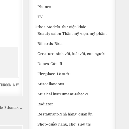
Phones
TV
Other Models-thư viện khác
Beauty salon-Thẩm mỹ viện, mỹ phẩm
Billiards-Bida
Creature-sinh vật, loài vật, con người
Doors-Cửa đi
Fireplace-Lò sưởi
Miscellaneous
ATHROOM
,
MÁY
Musical instrument-Nhạc cụ
Radiator
fdc-3dsmax →
Restaurant-Nhà hàng, quán ăn
Shop-quầy hàng, chợ, siêu thị