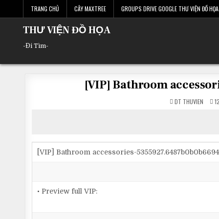
Skip
TRANG CHỦ
CÂY MAXTREE
GROUPS DRIVE GOOGLE THƯ VIỆN ĐỒ HỌA 
to
content
THƯ VIỆN ĐỒ HỌA
-Đi Tìm-
[VIP] Bathroom accesso
DT THUVIEN
12
[VIP] Bathroom accessories-5355927.6487b0b0b669
• Preview full VIP: