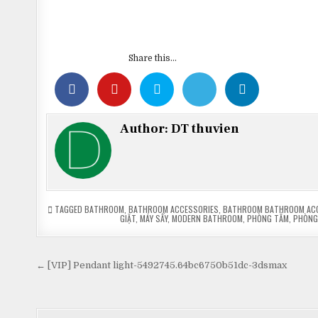
Share this...
Author:
DT thuvien
TAGGED
BATHROOM
,
BATHROOM ACCESSORIES
,
BATHROOM BATHROOM AC
GIẶT
,
MÁY SẤY
,
MODERN BATHROOM
,
PHÒNG TẮM
,
PHÒNG 
Điều
← [VIP] Pendant light-5492745.64bc6750b51dc-3dsmax
hướng
bài