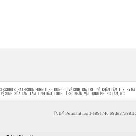
CESSORIES
,
BATHROOM FURNITURE
,
DỤNG CỤ VỆ SINH
,
GIÁ TREO ĐỒ
,
KHĂN TẮM
,
LUXURY B
VỆ SINH
,
SỮA TẮM
,
TẮM
,
TINH DẦU
,
TOILET
,
TREO KHĂN
,
VẬT DỤNG PHÒNG TẮM
,
WC
[VIP] Pendant light-4884746.63de87a381