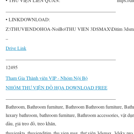
• THƯ VIỆN LIÊN QUAN:
https://
______________________________________________
• LINKDOWNLOAD:
Z:\THUVIENDOHOA-NoiBo\THU VIEN 3DSMAX\Ditim 3dsmax PR
–
Drive Link
______________________________________________
12495
Tham Gia Thành viên VIP - Nhóm Nội Bộ
NHÓM THƯ VIỆN ĐỒ HỌA DOWNLOAD FREE
______________________________________________
Bathroom, Bathroom furniture, Bathroom Bathroom furniture, Bath
luxury bathroom, bathroom furniture, Bathroom accessories, vật dụn
dầu, giá treo đồ, treo khăn,
thuvienkts, thuvienditim, thu vien max, thư viện 3dsmax, 3dsky pro