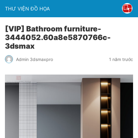
THƯ VIỆN ĐỒ HỌA
[VIP] Bathroom furniture-
3444052.60a8e5870766c-
3dsmax
Admin 3dsmaxpro
1 năm trước