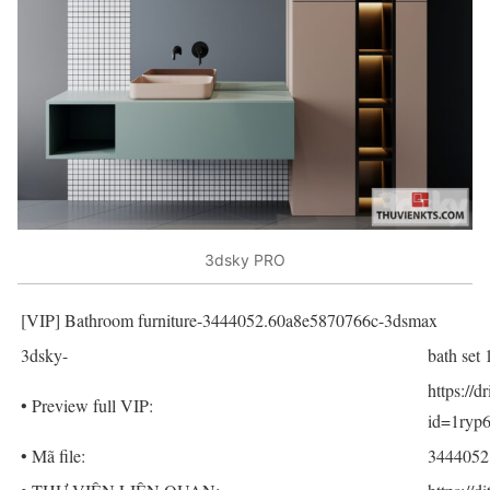
3dsky PRO
[VIP] Bathroom furniture-3444052.60a8e5870766c-3dsmax
3dsky-
bath set 
https://
• Preview full VIP:
id=1ry
• Mã file:
3444052