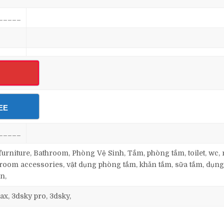
_____
EE
_____
rniture, Bathroom, Phòng Vệ Sinh, Tắm, phòng tắm, toilet, wc
room accessories, vật dụng phòng tắm, khăn tắm, sữa tắm, dụng
n,
ax, 3dsky pro, 3dsky,