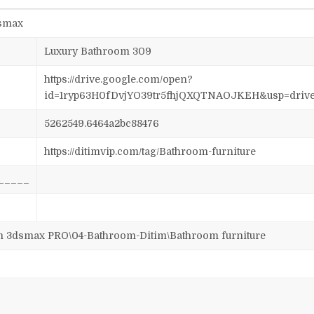
dsmax
Luxury Bathroom 309
https://drive.google.com/open?
id=1ryp63H0fDvjYO39tr5fhjQXQTNAOJKEH&usp=driv
5262549.6464a2bc88476
https://ditimvip.com/tag/Bathroom-furniture
_____
dsmax PRO\04-Bathroom-Ditim\Bathroom furniture