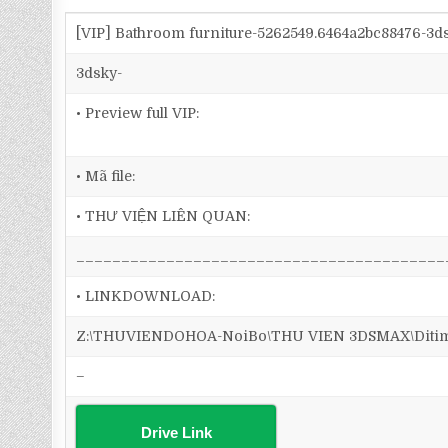
[VIP] Bathroom furniture-5262549.6464a2bc88476-3
3dsky-
• Preview full VIP:
• Mã file:
• THƯ VIỆN LIÊN QUAN:
_________________________________________
• LINKDOWNLOAD:
Z:\THUVIENDOHOA-NoiBo\THU VIEN 3DSMAX\Ditim 3
–
Drive Link