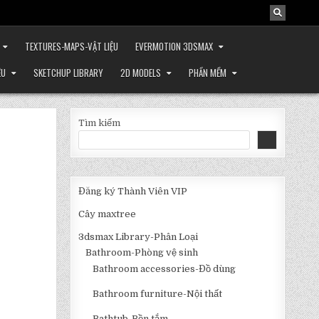
TEXTURES-MAPS-VẬT LIỆU
EVERMOTION 3DSMAX
ỆU
SKETCHUP LIBRARY
2D MODELS
PHẦN MỀM
Tìm kiếm
Đăng ký Thành Viên VIP
Cây maxtree
3dsmax Library-Phân Loại
Bathroom-Phòng vệ sinh
Bathroom accessories-Đồ dùng
Bathroom furniture-Nội thất
Bathtub-Bồn tắm