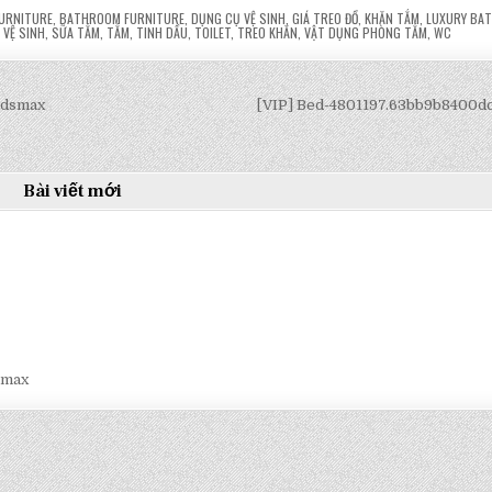
URNITURE
,
BATHROOM FURNITURE
,
DỤNG CỤ VỆ SINH
,
GIÁ TREO ĐỒ
,
KHĂN TẮM
,
LUXURY BA
VỆ SINH
,
SỮA TẮM
,
TẮM
,
TINH DẦU
,
TOILET
,
TREO KHĂN
,
VẬT DỤNG PHÒNG TẮM
,
WC
3dsmax
[VIP] Bed-4801197.63bb9b8400d
Bài viết mới
smax