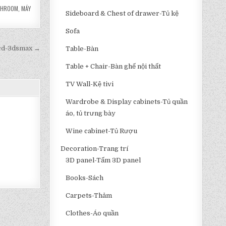
THROOM
,
MÁY
Sideboard & Chest of drawer-Tủ kệ
Sofa
cd-3dsmax →
Table-Bàn
Table + Chair-Bàn ghế nội thất
TV Wall-Kệ tivi
Wardrobe & Display cabinets-Tủ quần
áo, tủ trưng bày
Wine cabinet-Tủ Rượu
Decoration-Trang trí
3D panel-Tấm 3D panel
Books-Sách
Carpets-Thảm
Clothes-Áo quần