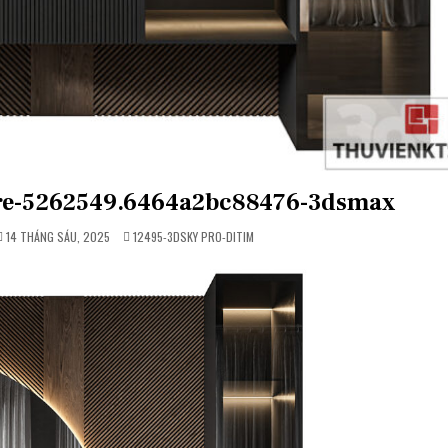
ure-5262549.6464a2bc88476-3dsmax
POSTED
14 THÁNG SÁU, 2025
12495-3DSKY PRO-DITIM
IN