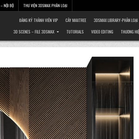
– NỘI BỘ
THƯ VIỆN 3DSMAX PHÂN LOẠI
ĐĂNG KÝ THÀNH VIÊN VIP
CÂY MAXTREE
3DSMAX LIBRARY-PHÂN LOẠI
3D SCENES – FILE 3DSMAX
TUTORIALS
VIDEO EDITING
THƯƠNG HI