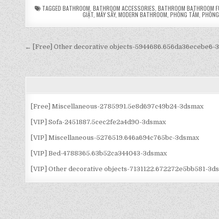
TAGGED
BATHROOM
,
BATHROOM ACCESSORIES
,
BATHROOM BATHROOM F
GIẶT
,
MÁY SẤY
,
MODERN BATHROOM
,
PHÒNG TẮM
,
PHÒNG 
Điều
← [Free] Other decorative objects-5944686.656da36ecebe6-
hướng
bài
viết
[Free] Miscellaneous-2785991.5e8d697c49b24-3dsmax
[VIP] Sofa-2451887.5cec2fe2a4d90-3dsmax
[VIP] Miscellaneous-5276519.646a694c765bc-3dsmax
[VIP] Bed-4788365.63b52ca344043-3dsmax
[VIP] Other decorative objects-7131122.672272e5bb581-3d